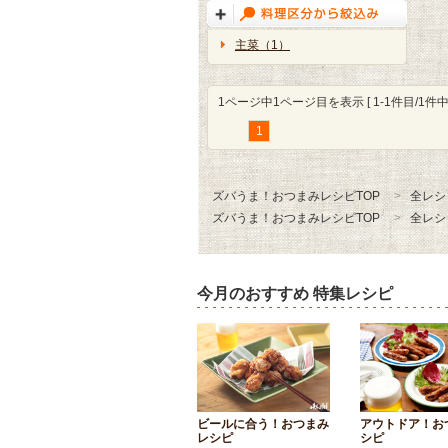
主菜（1）
1ページ中1ページ目を表示 [ 1-1件目/1件中 
1
ズバうま！おつまみレシピTOP
全レシ
ズバうま！おつまみレシピTOP
全レシ
今月のおすすめ 特集レシピ
ビールに合う！おつまみ
アウトドア！お
レシピ
シピ