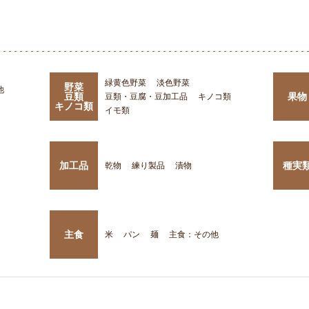
緑黄色野菜
淡色野菜
野菜
他
豆類
果物
豆類・豆腐・豆加工品
キノコ類
キノコ類
イモ類
加工品
種実
乾物
練り製品
漬物
主食
米
パン
麺
主食：その他