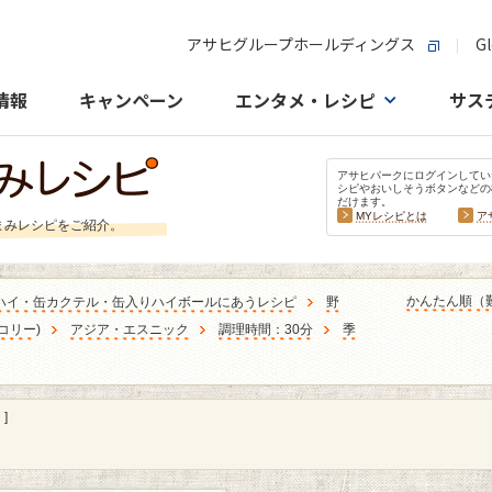
アサヒグループホールディングス
Gl
情報
キャンペーン
エンタメ・レシピ
サス
アサヒパークにログインしてい
シピやおいしそうボタンなどの
だけます。
MYレシピとは
ア
まみレシピをご紹介。
かんたん順（
ハイ・缶カクテル・缶入りハイボールにあうレシピ
野
コリー
)
アジア・エスニック
調理時間：30分
季
]