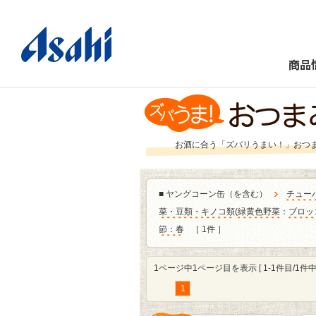
商品
お酒に合う「ズバリうまい！」おつ
■
ヤングコーン缶（を含む）
チュー
菜・豆類・キノコ類
(
緑黄色野菜
：
ブロッ
節：春
［ 1件 ］
1ページ中1ページ目を表示 [ 1-1件目/1件中 
1