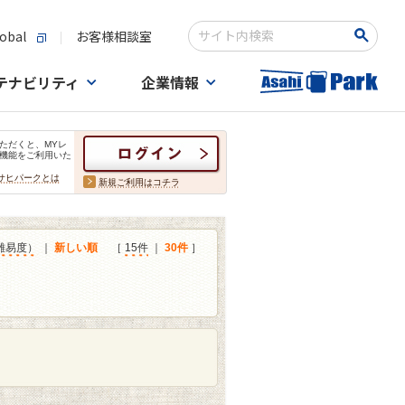
obal
お客様相談室
検索キーワード入力
テナビリティ
企業情報
ただくと、MYレ
機能をご利用いた
サヒパークとは
新規ご利用はコチラ
難易度）
｜
新しい順
［
15件
｜
30件
］