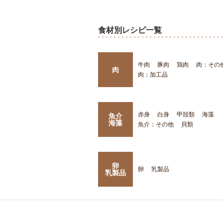
食材別レシピ一覧
牛肉
豚肉
鶏肉
肉：その
肉
肉：加工品
赤身
白身
甲殻類
海藻
魚介
海藻
魚介：その他
貝類
卵
卵
乳製品
乳製品