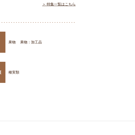
＞ 特集一覧はこちら
果物
果物：加工品
類
種実類