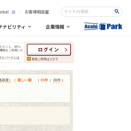
obal
お客様相談室
検索キーワード入力
テナビリティ
企業情報
ただくと、MYレ
機能をご利用いた
サヒパークとは
新規ご利用はコチラ
難易度）
｜
新しい順
［
15件
｜
30件
］