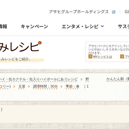
アサヒグループホールディングス
Gl
情報
キャンペーン
エンタメ・レシピ
サス
アサヒパークにログインしてい
シピやおいしそうボタンなどの
だけます。
MYレシピとは
ア
まみレシピをご紹介。
かんたん順（
ハイ・缶カクテル・缶入りハイボールにあうレシピ
野
コリー
)
主菜
調理時間：30分
季節：春
［ 1
]