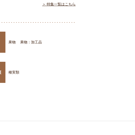
＞ 特集一覧はこちら
果物
果物：加工品
類
種実類