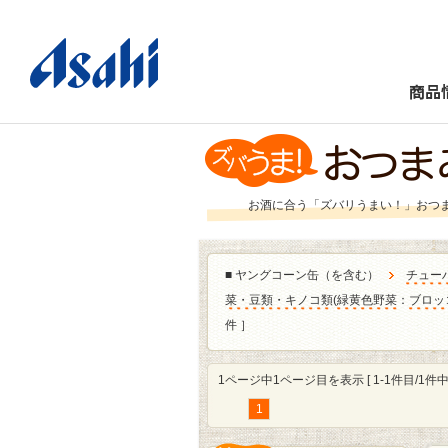
商品
お酒に合う「ズバリうまい！」おつ
■
ヤングコーン缶（を含む）
チュー
菜・豆類・キノコ類
(
緑黄色野菜
：
ブロッ
件 ］
1ページ中1ページ目を表示 [ 1-1件目/1件中 
1