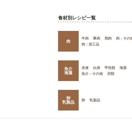
食材別レシピ一覧
牛肉
豚肉
鶏肉
肉：その
肉
肉：加工品
赤身
白身
甲殻類
海藻
魚介
海藻
魚介：その他
貝類
卵
卵
乳製品
乳製品