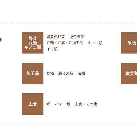
緑黄色野菜
淡色野菜
野菜
他
豆類
果物
豆類・豆腐・豆加工品
キノコ類
キノコ類
イモ類
加工品
種実
乾物
練り製品
漬物
主食
米
パン
麺
主食：その他