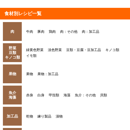
食材別レシピ一覧
肉
牛肉
豚肉
鶏肉
肉：その他
肉：加工品
野菜
緑黄色野菜
淡色野菜
豆類・豆腐・豆加工品
キノコ類
豆類
イモ類
キノコ類
果物
果物
果物：加工品
魚介
赤身
白身
甲殻類
海藻
魚介：その他
貝類
海藻
加工品
乾物
練り製品
漬物