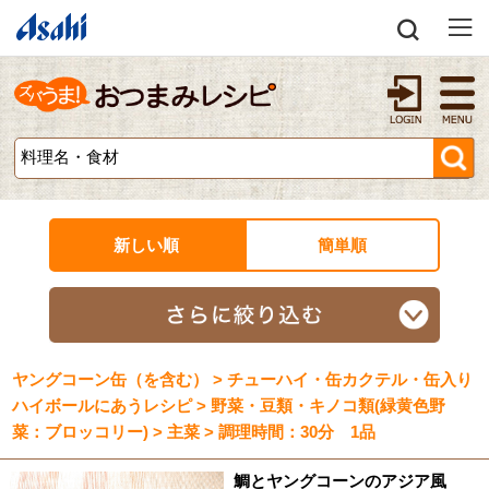
新しい順
簡単順
ヤングコーン缶（を含む） > チューハイ・缶カクテル・缶入り
ハイボールにあうレシピ > 野菜・豆類・キノコ類(緑黄色野
菜：ブロッコリー) > 主菜 > 調理時間：30分 1品
鯛とヤングコーンのアジア風