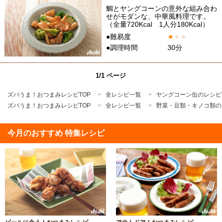
鯛とヤングコーンの意外な組み合わ
せがモダンな、中華風料理です。
（全量720Kcal 1人分180Kcal）
●難易度
★
★
★
●調理時間
30分
1/1 ページ
ズバうま！おつまみレシピTOP
全レシピ一覧
ヤングコーン缶のレシピ
ズバうま！おつまみレシピTOP
全レシピ一覧
野菜・豆類・キノコ類の
今月のおすすめ 特集レシピ