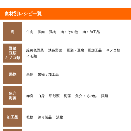
食材別レシピ一覧
肉
牛肉
豚肉
鶏肉
肉：その他
肉：加工品
野菜
緑黄色野菜
淡色野菜
豆類・豆腐・豆加工品
キノコ類
豆類
イモ類
キノコ類
果物
果物
果物：加工品
魚介
赤身
白身
甲殻類
海藻
魚介：その他
貝類
海藻
加工品
乾物
練り製品
漬物