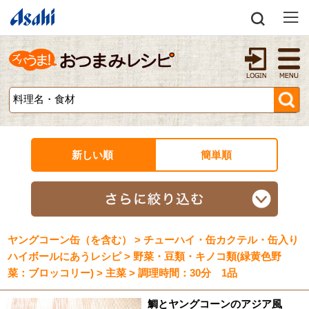
新しい順
簡単順
ヤングコーン缶（を含む） > チューハイ・缶カクテル・缶入り
ハイボールにあうレシピ > 野菜・豆類・キノコ類(緑黄色野
菜：ブロッコリー) > 主菜 > 調理時間：30分 1品
鯛とヤングコーンのアジア風