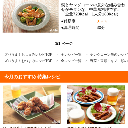
鯛とヤングコーンの意外な組み合わ
せがモダンな、中華風料理です。
（全量720Kcal 1人分180Kcal）
●難易度
★
★
★
●調理時間
30分
1/1 ページ
ズバうま！おつまみレシピTOP
全レシピ一覧
ヤングコーン缶のレシピ
ズバうま！おつまみレシピTOP
全レシピ一覧
野菜・豆類・キノコ類の
今月のおすすめ 特集レシピ