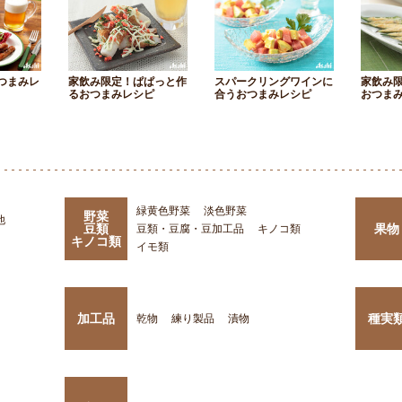
つまみレ
家飲み限定！ぱぱっと作
スパークリングワインに
家飲み
るおつまみレシピ
合うおつまみレシピ
おつま
緑黄色野菜
淡色野菜
野菜
他
豆類
果物
豆類・豆腐・豆加工品
キノコ類
キノコ類
イモ類
加工品
種実
乾物
練り製品
漬物