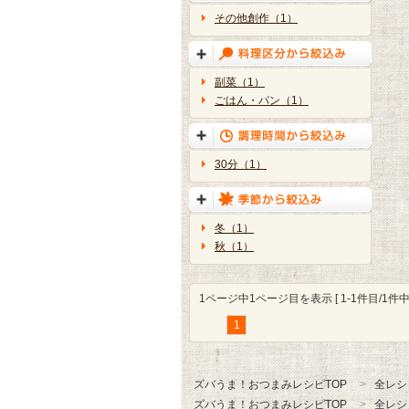
その他創作（1）
副菜（1）
ごはん・パン（1）
30分（1）
冬（1）
秋（1）
1ページ中1ページ目を表示 [ 1-1件目/1件中 
1
ズバうま！おつまみレシピTOP
全レシ
ズバうま！おつまみレシピTOP
全レシ