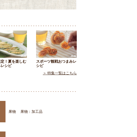
限定！夏を楽しむ
スポーツ観戦おつまみレ
みレシピ
シピ
＞ 特集一覧はこちら
果物
果物：加工品