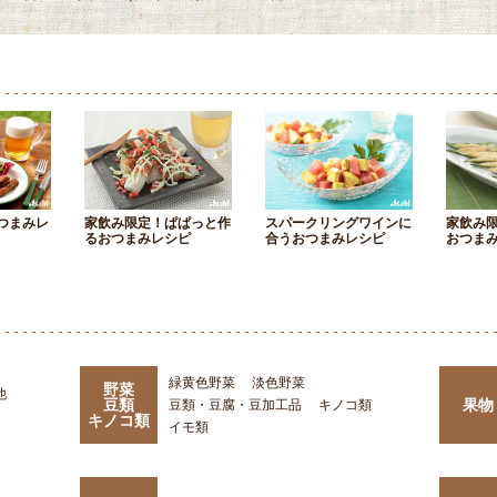
つまみレ
家飲み限定！ぱぱっと作
スパークリングワインに
家飲み
るおつまみレシピ
合うおつまみレシピ
おつま
緑黄色野菜
淡色野菜
野菜
他
豆類
果物
豆類・豆腐・豆加工品
キノコ類
キノコ類
イモ類