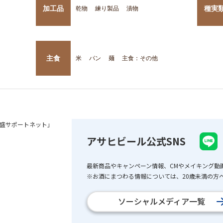
加工品
種実
乾物
練り製品
漬物
主食
米
パン
麺
主食：その他
盛サポートネット」
アサヒビール公式SNS
最新商品やキャンペーン情報、CMやメイキング動
※お酒にまつわる情報については、20歳未満の方へ
ソーシャルメディア一覧