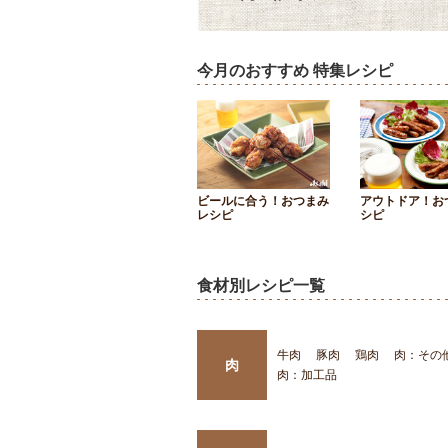
今月のおすすめ 特集レシピ
ビールに合う！おつまみ
アウトドア！お
レシピ
シピ
食材別レシピ一覧
牛肉
豚肉
鶏肉
肉：その
肉
肉：加工品