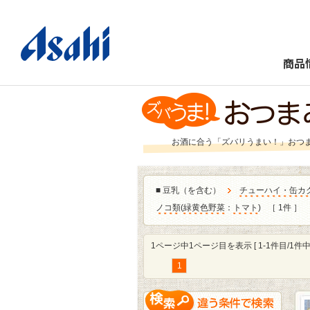
商品
お酒に合う「ズバリうまい！」おつ
■
豆乳（を含む）
チューハイ・缶カ
ノコ類
(
緑黄色野菜
：
トマト
)
［ 1件 ］
1ページ中1ページ目を表示 [ 1-1件目/1件中 
1