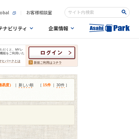
obal
お客様相談室
検索キーワード入力
テナビリティ
企業情報
ただくと、MYレ
機能をご利用いた
サヒパークとは
新規ご利用はコチラ
難易度）
｜
新しい順
［
15件
｜
30件
］