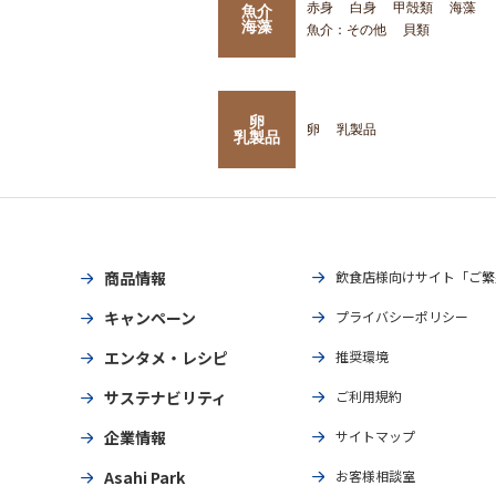
赤身
白身
甲殻類
海藻
魚介
海藻
魚介：その他
貝類
卵
卵
乳製品
乳製品
商品情報
飲食店様向けサイト「ご繁
キャンペーン
プライバシーポリシー
エンタメ・レシピ
推奨環境
サステナビリティ
ご利用規約
企業情報
サイトマップ
Asahi Park
お客様相談室