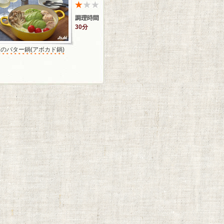
30分
のバター鍋(アボカド鍋)