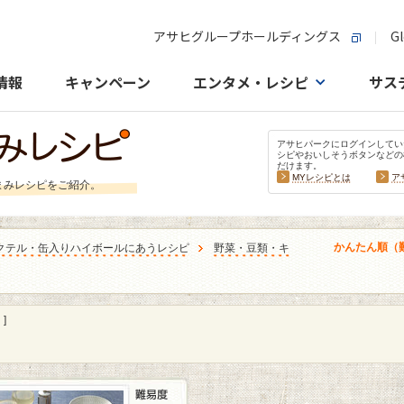
アサヒグループホールディングス
Gl
情報
キャンペーン
エンタメ・レシピ
サス
アサヒパークにログインしてい
シピやおいしそうボタンなどの
だけます。
MYレシピとは
ア
まみレシピをご紹介。
かんたん順（
クテル・缶入りハイボールにあうレシピ
野菜・豆類・キ
]