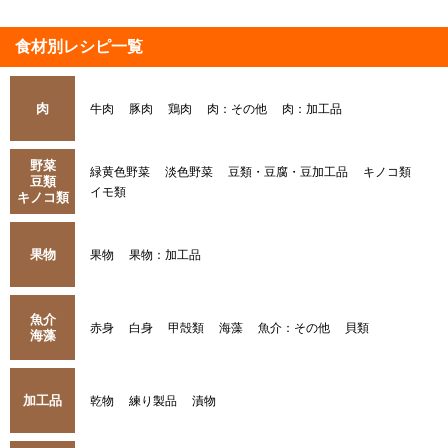
食材別レシピ一覧
肉
牛肉
豚肉
鶏肉
肉：その他
肉：加工品
野菜
緑黄色野菜
淡色野菜
豆類・豆腐・豆加工品
キノコ類
豆類
イモ類
キノコ類
果物
果物
果物：加工品
魚介
赤身
白身
甲殻類
海藻
魚介：その他
貝類
海藻
加工品
乾物
練り製品
漬物