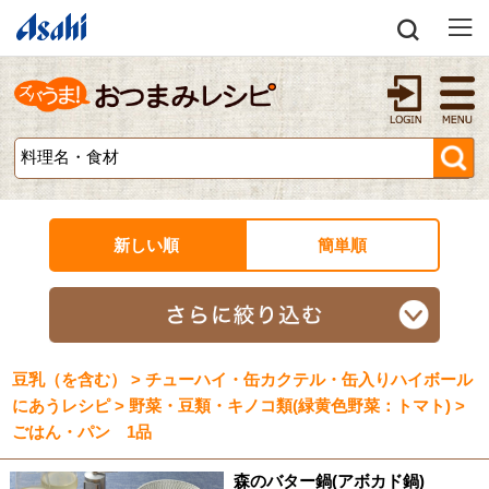
新しい順
簡単順
豆乳（を含む） > チューハイ・缶カクテル・缶入りハイボール
にあうレシピ > 野菜・豆類・キノコ類(緑黄色野菜：トマト) >
ごはん・パン 1品
森のバター鍋(アボカド鍋)