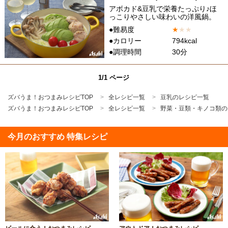
アボカド&豆乳で栄養たっぷり♪ほ
っこりやさしい味わいの洋風鍋。
●難易度
★
★
★
●カロリー
794kcal
●調理時間
30分
1/1 ページ
ズバうま！おつまみレシピTOP
全レシピ一覧
豆乳のレシピ一覧
ズバうま！おつまみレシピTOP
全レシピ一覧
野菜・豆類・キノコ類の
今月のおすすめ 特集レシピ