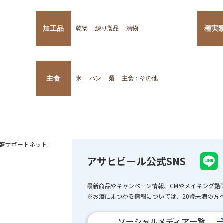
加工品
種実
乾物
練り製品
漬物
主食
米
パン
麺
主食：その他
盛サポートネット」
アサヒビール公式SNS
最新商品やキャンペーン情報、CMやメイキング動
※お酒にまつわる情報については、20歳未満の方へ
ソーシャルメディア一覧