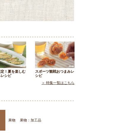
限定！夏を楽しむ
スポーツ観戦おつまみレ
みレシピ
シピ
＞ 特集一覧はこちら
果物
果物：加工品