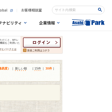
obal
お客様相談室
検索キーワード入力
テナビリティ
企業情報
ただくと、MYレ
機能をご利用いた
サヒパークとは
新規ご利用はコチラ
難易度）
｜
新しい順
［
15件
｜
30件
］