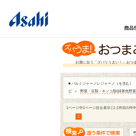
商品
お酒に合う「ズバリうまい！」おつ
■
パルミジャーノレジャーノ（を含む）
ピ
野菜・豆類・キノコ類
(
緑黄色野菜
1ページ中1ページ目を表示 [ 1-1件目/1件中 
1