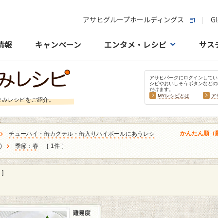
アサヒグループホールディングス
Gl
情報
キャンペーン
エンタメ・レシピ
サス
アサヒパークにログインしてい
シピやおいしそうボタンなどの
だけます。
MYレシピとは
ア
まみレシピをご紹介。
かんたん順（
チューハイ・缶カクテル・缶入りハイボールにあうレシ
)
季節：春
［ 1件 ］
]