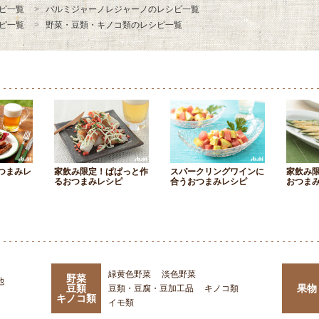
ピ一覧
パルミジャーノレジャーノのレシピ一覧
ピ一覧
野菜・豆類・キノコ類のレシピ一覧
つまみレ
家飲み限定！ぱぱっと作
スパークリングワインに
家飲み
るおつまみレシピ
合うおつまみレシピ
おつま
緑黄色野菜
淡色野菜
野菜
他
豆類
果物
豆類・豆腐・豆加工品
キノコ類
キノコ類
イモ類