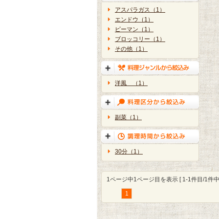
アスパラガス（1）
エンドウ（1）
ピーマン（1）
ブロッコリー（1）
その他（1）
洋風 （1）
副菜（1）
30分（1）
1ページ中1ページ目を表示 [ 1-1件目/1件中 
1