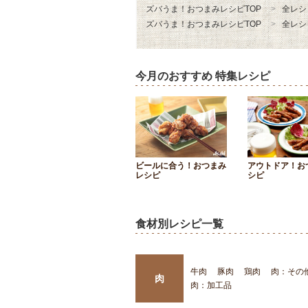
ズバうま！おつまみレシピTOP
全レシ
ズバうま！おつまみレシピTOP
全レシ
今月のおすすめ 特集レシピ
ビールに合う！おつまみ
アウトドア！お
レシピ
シピ
食材別レシピ一覧
牛肉
豚肉
鶏肉
肉：その
肉
肉：加工品