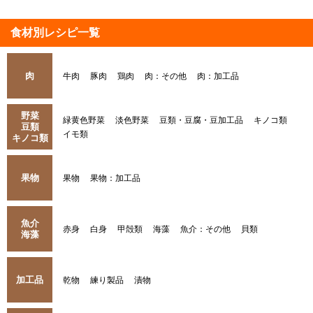
食材別レシピ一覧
肉
牛肉
豚肉
鶏肉
肉：その他
肉：加工品
野菜
緑黄色野菜
淡色野菜
豆類・豆腐・豆加工品
キノコ類
豆類
イモ類
キノコ類
果物
果物
果物：加工品
魚介
赤身
白身
甲殻類
海藻
魚介：その他
貝類
海藻
加工品
乾物
練り製品
漬物