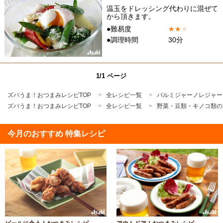
温玉をドレッシング代わりに混ぜて
から頂きます。
●難易度
★
★
★
●調理時間
30分
1/1 ページ
ズバうま！おつまみレシピTOP
全レシピ一覧
パルミジャーノレジャー
ズバうま！おつまみレシピTOP
全レシピ一覧
野菜・豆類・キノコ類の
今月のおすすめ 特集レシピ