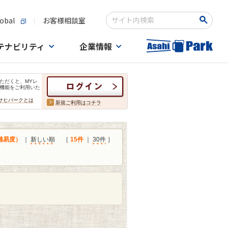
obal
お客様相談室
検索キーワード入力
テナビリティ
企業情報
ただくと、MYレ
機能をご利用いた
サヒパークとは
新規ご利用はコチラ
難易度）
｜
新しい順
［
15件
｜
30件
］