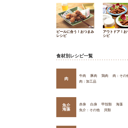
ビールに合う！おつまみ
アウトドア！お
レシピ
シピ
食材別レシピ一覧
牛肉
豚肉
鶏肉
肉：その
肉
肉：加工品
赤身
白身
甲殻類
海藻
魚介
海藻
魚介：その他
貝類