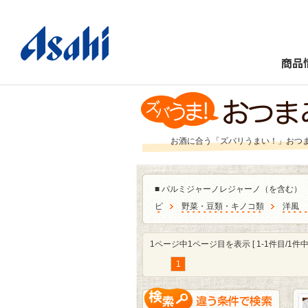
商品
お酒に合う「ズバリうまい！」おつ
■
パルミジャーノレジャーノ（を含む）
ピ
野菜・豆類・キノコ類
洋風
1ページ中1ページ目を表示 [ 1-1件目/1件中 
1