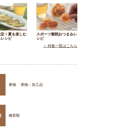
限定！夏を楽しむ
スポーツ観戦おつまみレ
みレシピ
シピ
＞ 特集一覧はこちら
果物
果物：加工品
類
種実類