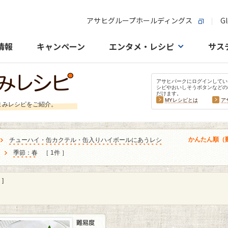
アサヒグループホールディングス
Gl
情報
キャンペーン
エンタメ・レシピ
サス
アサヒパークにログインしてい
シピやおいしそうボタンなどの
だけます。
MYレシピとは
ア
まみレシピをご紹介。
かんたん順（
チューハイ・缶カクテル・缶入りハイボールにあうレシ
季節：春
［ 1件 ］
]