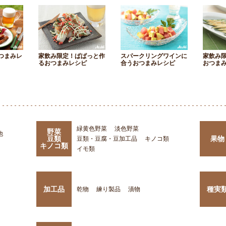
つまみレ
家飲み限定！ぱぱっと作
スパークリングワインに
家飲み
るおつまみレシピ
合うおつまみレシピ
おつま
緑黄色野菜
淡色野菜
野菜
他
豆類
果物
豆類・豆腐・豆加工品
キノコ類
キノコ類
イモ類
加工品
種実
乾物
練り製品
漬物