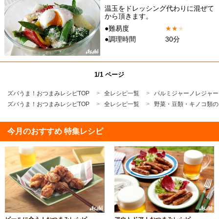
温玉をドレッシング代わりに混ぜて
から頂きます。
●難易度
★
★
★
●調理時間
30分
1/1 ページ
ズバうま！おつまみレシピTOP
全レシピ一覧
パルミジャーノレジャー
ズバうま！おつまみレシピTOP
全レシピ一覧
野菜・豆類・キノコ類の
今月のおすすめ 特集レシピ