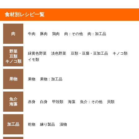
食材別レシピ一覧
肉
牛肉
豚肉
鶏肉
肉：その他
肉：加工品
野菜
緑黄色野菜
淡色野菜
豆類・豆腐・豆加工品
キノコ類
豆類
イモ類
キノコ類
果物
果物
果物：加工品
魚介
赤身
白身
甲殻類
海藻
魚介：その他
貝類
海藻
加工品
乾物
練り製品
漬物