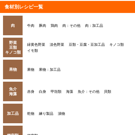
食材別レシピ一覧
肉
牛肉
豚肉
鶏肉
肉：その他
肉：加工品
野菜
緑黄色野菜
淡色野菜
豆類・豆腐・豆加工品
キノコ類
豆類
イモ類
キノコ類
果物
果物
果物：加工品
魚介
赤身
白身
甲殻類
海藻
魚介：その他
貝類
海藻
加工品
乾物
練り製品
漬物