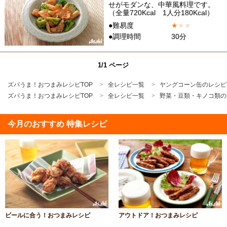
せがモダンな、中華風料理です。
（全量720Kcal 1人分180Kcal）
●難易度
★
★
★
●調理時間
30分
1/1 ページ
ズバうま！おつまみレシピTOP
全レシピ一覧
ヤングコーン缶のレシピ
ズバうま！おつまみレシピTOP
全レシピ一覧
野菜・豆類・キノコ類の
今月のおすすめ 特集レシピ
ビールに合う！おつまみレシピ
アウトドア！おつまみレシピ