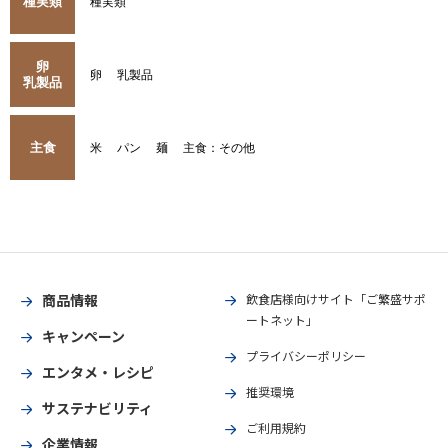
種実類
種実類
卵
卵
乳製品
乳製品
主食
米
パン
麺
主食：その他
商品情報
飲食店様向けサイト「ご繁盛サポ
ートネット」
キャンペーン
プライバシーポリシー
エンタメ・レシピ
推奨環境
サステナビリティ
ご利用規約
企業情報