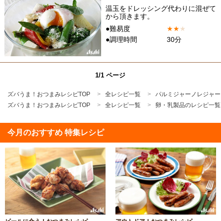
温玉をドレッシング代わりに混ぜて
から頂きます。
●難易度
★
★
★
●調理時間
30分
1/1 ページ
ズバうま！おつまみレシピTOP
全レシピ一覧
パルミジャーノレジャー
ズバうま！おつまみレシピTOP
全レシピ一覧
卵・乳製品のレシピ一覧
今月のおすすめ 特集レシピ