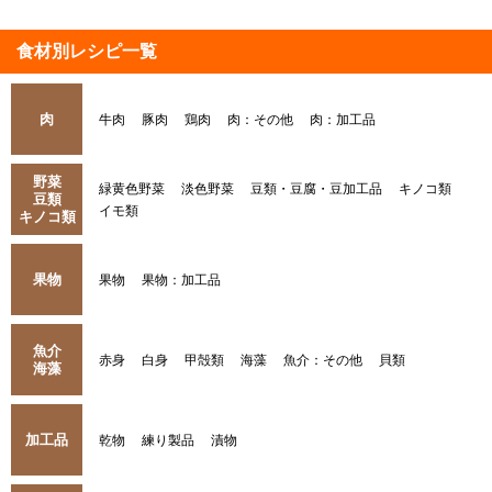
食材別レシピ一覧
肉
牛肉
豚肉
鶏肉
肉：その他
肉：加工品
野菜
緑黄色野菜
淡色野菜
豆類・豆腐・豆加工品
キノコ類
豆類
イモ類
キノコ類
果物
果物
果物：加工品
魚介
赤身
白身
甲殻類
海藻
魚介：その他
貝類
海藻
加工品
乾物
練り製品
漬物