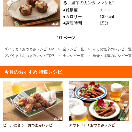
る、里芋のカンタンレシピ!
●難易度
★
★
★
●カロリー
132kcal
●調理時間
15分
1/1 ページ
ズバうま！おつまみレシピTOP
全レシピ一覧
イカの塩辛のレシピ一覧
ズバうま！おつまみレシピTOP
全レシピ一覧
魚介・海藻のレシピ一覧
今月のおすすめ 特集レシピ
ビールに合う！おつまみレシピ
アウトドア！おつまみレシピ