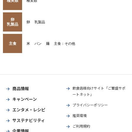
種実類
種実類
卵
卵
乳製品
乳製品
主食
米
パン
麺
主食：その他
商品情報
飲食店様向けサイト「ご繁盛サポ
ートネット」
キャンペーン
プライバシーポリシー
エンタメ・レシピ
推奨環境
サステナビリティ
ご利用規約
企業情報