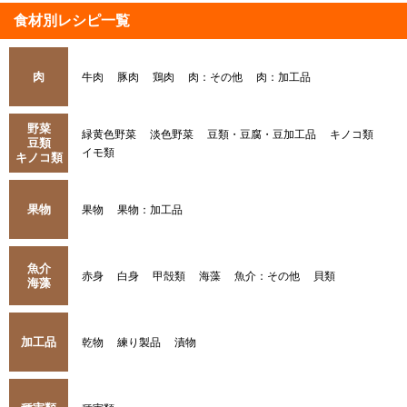
食材別レシピ一覧
肉
牛肉
豚肉
鶏肉
肉：その他
肉：加工品
野菜
緑黄色野菜
淡色野菜
豆類・豆腐・豆加工品
キノコ類
豆類
イモ類
キノコ類
果物
果物
果物：加工品
魚介
赤身
白身
甲殻類
海藻
魚介：その他
貝類
海藻
加工品
乾物
練り製品
漬物