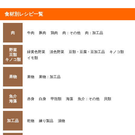
食材別レシピ一覧
肉
牛肉
豚肉
鶏肉
肉：その他
肉：加工品
野菜
緑黄色野菜
淡色野菜
豆類・豆腐・豆加工品
キノコ類
豆類
イモ類
キノコ類
果物
果物
果物：加工品
魚介
赤身
白身
甲殻類
海藻
魚介：その他
貝類
海藻
加工品
乾物
練り製品
漬物