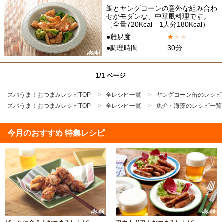
鯛とヤングコーンの意外な組み合わ
せがモダンな、中華風料理です。
（全量720Kcal 1人分180Kcal）
●難易度
★
★
★
●調理時間
30分
1/1 ページ
ズバうま！おつまみレシピTOP
全レシピ一覧
ヤングコーン缶のレシピ
ズバうま！おつまみレシピTOP
全レシピ一覧
魚介・海藻のレシピ一覧
今月のおすすめ 特集レシピ