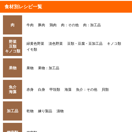
食材別レシピ一覧
肉
牛肉
豚肉
鶏肉
肉：その他
肉：加工品
野菜
緑黄色野菜
淡色野菜
豆類・豆腐・豆加工品
キノコ類
豆類
イモ類
キノコ類
果物
果物
果物：加工品
魚介
赤身
白身
甲殻類
海藻
魚介：その他
貝類
海藻
加工品
乾物
練り製品
漬物