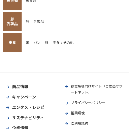
種実類
種実類
卵
卵
乳製品
乳製品
主食
米
パン
麺
主食：その他
商品情報
飲食店様向けサイト「ご繁盛サポ
ートネット」
キャンペーン
プライバシーポリシー
エンタメ・レシピ
推奨環境
サステナビリティ
ご利用規約
企業情報