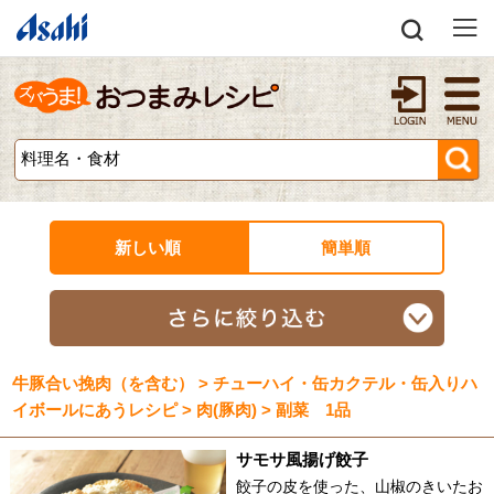
新しい順
簡単順
牛豚合い挽肉（を含む） > チューハイ・缶カクテル・缶入りハ
イボールにあうレシピ > 肉(豚肉) > 副菜 1品
サモサ風揚げ餃子
餃子の皮を使った、山椒のきいたお