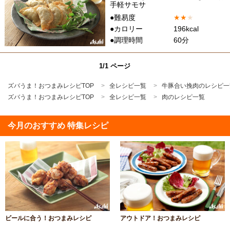
手軽サモサ
●難易度
★
★
★
●カロリー
196kcal
●調理時間
60分
1/1 ページ
ズバうま！おつまみレシピTOP
全レシピ一覧
牛豚合い挽肉のレシピ一
ズバうま！おつまみレシピTOP
全レシピ一覧
肉のレシピ一覧
今月のおすすめ 特集レシピ
ビールに合う！おつまみレシピ
アウトドア！おつまみレシピ