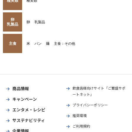
種実類
種実類
卵
卵
乳製品
乳製品
主食
米
パン
麺
主食：その他
商品情報
飲食店様向けサイト「ご繁盛サポ
ートネット」
キャンペーン
プライバシーポリシー
エンタメ・レシピ
推奨環境
サステナビリティ
ご利用規約
企業情報