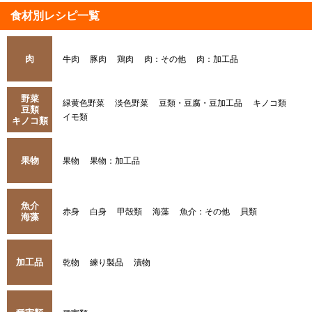
食材別レシピ一覧
肉
牛肉
豚肉
鶏肉
肉：その他
肉：加工品
野菜
緑黄色野菜
淡色野菜
豆類・豆腐・豆加工品
キノコ類
豆類
イモ類
キノコ類
果物
果物
果物：加工品
魚介
赤身
白身
甲殻類
海藻
魚介：その他
貝類
海藻
加工品
乾物
練り製品
漬物