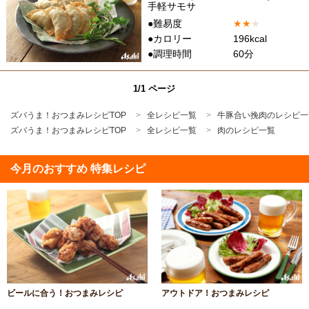
手軽サモサ
●難易度
★
★
★
●カロリー
196kcal
●調理時間
60分
1/1 ページ
ズバうま！おつまみレシピTOP
全レシピ一覧
牛豚合い挽肉のレシピ一
ズバうま！おつまみレシピTOP
全レシピ一覧
肉のレシピ一覧
今月のおすすめ 特集レシピ
ビールに合う！おつまみレシピ
アウトドア！おつまみレシピ