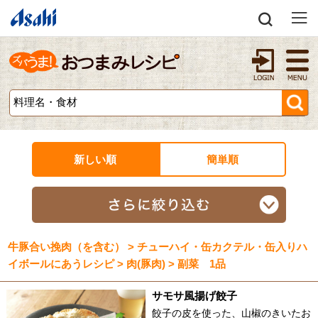
新しい順
簡単順
牛豚合い挽肉（を含む） > チューハイ・缶カクテル・缶入りハ
イボールにあうレシピ > 肉(豚肉) > 副菜 1品
サモサ風揚げ餃子
餃子の皮を使った、山椒のきいたお