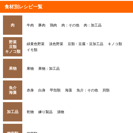
食材別レシピ一覧
肉
牛肉
豚肉
鶏肉
肉：その他
肉：加工品
野菜
緑黄色野菜
淡色野菜
豆類・豆腐・豆加工品
キノコ類
豆類
イモ類
キノコ類
果物
果物
果物：加工品
魚介
赤身
白身
甲殻類
海藻
魚介：その他
貝類
海藻
加工品
乾物
練り製品
漬物