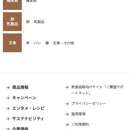
種実類
種実類
卵
卵
乳製品
乳製品
主食
米
パン
麺
主食：その他
商品情報
飲食店様向けサイト「ご繁盛サポ
ートネット」
キャンペーン
プライバシーポリシー
エンタメ・レシピ
推奨環境
サステナビリティ
ご利用規約
企業情報