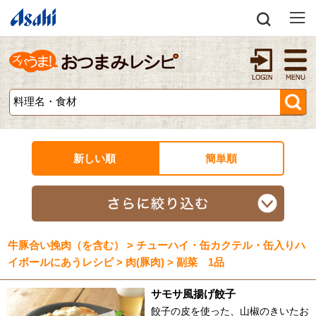
新しい順
簡単順
牛豚合い挽肉（を含む） > チューハイ・缶カクテル・缶入りハ
イボールにあうレシピ > 肉(豚肉) > 副菜 1品
サモサ風揚げ餃子
餃子の皮を使った、山椒のきいたお