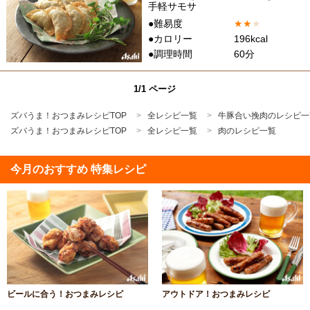
手軽サモサ
●難易度
★
★
★
●カロリー
196kcal
●調理時間
60分
1/1 ページ
ズバうま！おつまみレシピTOP
全レシピ一覧
牛豚合い挽肉のレシピ一
ズバうま！おつまみレシピTOP
全レシピ一覧
肉のレシピ一覧
今月のおすすめ 特集レシピ
ビールに合う！おつまみレシピ
アウトドア！おつまみレシピ