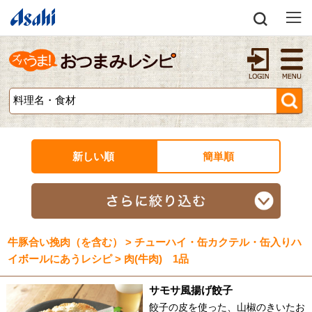
新しい順
簡単順
牛豚合い挽肉（を含む） > チューハイ・缶カクテル・缶入りハ
イボールにあうレシピ > 肉(牛肉) 1品
サモサ風揚げ餃子
餃子の皮を使った、山椒のきいたお