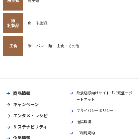
種実類
種実類
卵
卵
乳製品
乳製品
主食
米
パン
麺
主食：その他
商品情報
飲食店様向けサイト「ご繁盛サポ
ートネット」
キャンペーン
プライバシーポリシー
エンタメ・レシピ
推奨環境
サステナビリティ
ご利用規約
企業情報