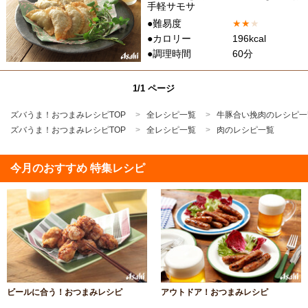
手軽サモサ
●難易度
★
★
★
●カロリー
196kcal
●調理時間
60分
1/1 ページ
ズバうま！おつまみレシピTOP
全レシピ一覧
牛豚合い挽肉のレシピ一
ズバうま！おつまみレシピTOP
全レシピ一覧
肉のレシピ一覧
今月のおすすめ 特集レシピ
ビールに合う！おつまみレシピ
アウトドア！おつまみレシピ