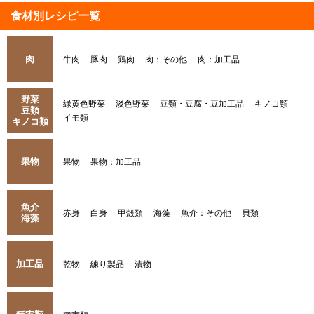
食材別レシピ一覧
肉
牛肉
豚肉
鶏肉
肉：その他
肉：加工品
野菜
緑黄色野菜
淡色野菜
豆類・豆腐・豆加工品
キノコ類
豆類
イモ類
キノコ類
果物
果物
果物：加工品
魚介
赤身
白身
甲殻類
海藻
魚介：その他
貝類
海藻
加工品
乾物
練り製品
漬物