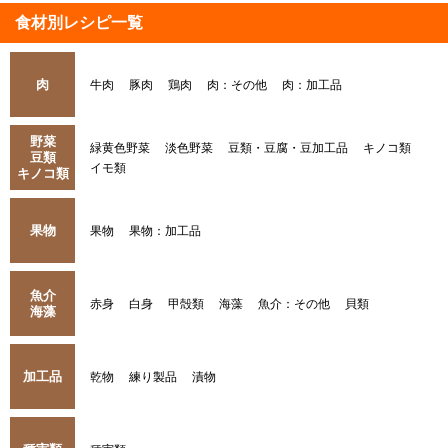
食材別レシピ一覧
肉
牛肉
豚肉
鶏肉
肉：その他
肉：加工品
野菜
緑黄色野菜
淡色野菜
豆類・豆腐・豆加工品
キノコ類
豆類
イモ類
キノコ類
果物
果物
果物：加工品
魚介
赤身
白身
甲殻類
海藻
魚介：その他
貝類
海藻
加工品
乾物
練り製品
漬物