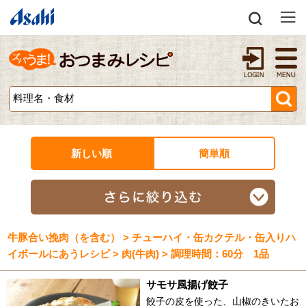
新しい順
簡単順
牛豚合い挽肉（を含む） > チューハイ・缶カクテル・缶入りハ
イボールにあうレシピ > 肉(牛肉) > 調理時間：60分 1品
サモサ風揚げ餃子
餃子の皮を使った、山椒のきいたお