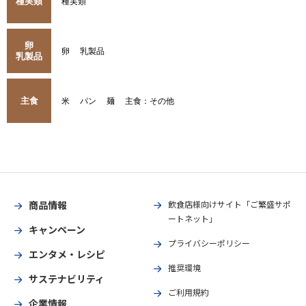
種実類
種実類
卵
卵
乳製品
乳製品
主食
米
パン
麺
主食：その他
商品情報
飲食店様向けサイト「ご繁盛サポ
ートネット」
キャンペーン
プライバシーポリシー
エンタメ・レシピ
推奨環境
サステナビリティ
ご利用規約
企業情報