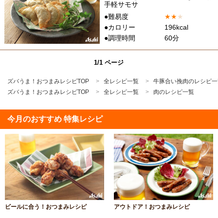
手軽サモサ
●難易度
★
★
★
●カロリー
196kcal
●調理時間
60分
1/1 ページ
ズバうま！おつまみレシピTOP
全レシピ一覧
牛豚合い挽肉のレシピ一
ズバうま！おつまみレシピTOP
全レシピ一覧
肉のレシピ一覧
今月のおすすめ 特集レシピ
ビールに合う！おつまみレシピ
アウトドア！おつまみレシピ