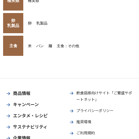
種実類
種実類
卵
卵
乳製品
乳製品
主食
米
パン
麺
主食：その他
商品情報
飲食店様向けサイト「ご繁盛サポ
ートネット」
キャンペーン
プライバシーポリシー
エンタメ・レシピ
推奨環境
サステナビリティ
ご利用規約
企業情報