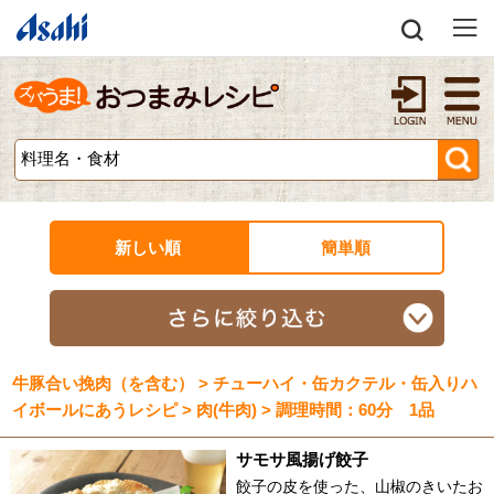
新しい順
簡単順
牛豚合い挽肉（を含む） > チューハイ・缶カクテル・缶入りハ
イボールにあうレシピ > 肉(牛肉) > 調理時間：60分 1品
サモサ風揚げ餃子
餃子の皮を使った、山椒のきいたお