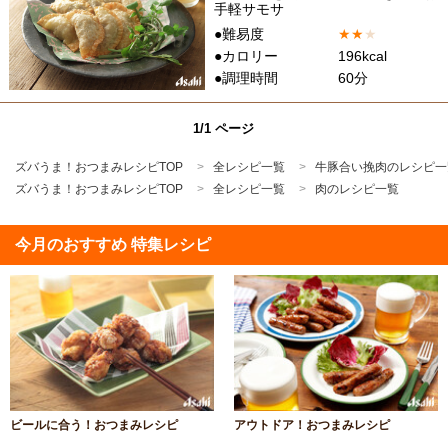
手軽サモサ
●難易度
★
★
★
●カロリー
196kcal
●調理時間
60分
1/1 ページ
ズバうま！おつまみレシピTOP
全レシピ一覧
牛豚合い挽肉のレシピ一
ズバうま！おつまみレシピTOP
全レシピ一覧
肉のレシピ一覧
今月のおすすめ 特集レシピ
ビールに合う！おつまみレシピ
アウトドア！おつまみレシピ