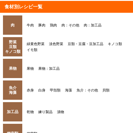
食材別レシピ一覧
肉
牛肉
豚肉
鶏肉
肉：その他
肉：加工品
野菜
緑黄色野菜
淡色野菜
豆類・豆腐・豆加工品
キノコ類
豆類
イモ類
キノコ類
果物
果物
果物：加工品
魚介
赤身
白身
甲殻類
海藻
魚介：その他
貝類
海藻
加工品
乾物
練り製品
漬物