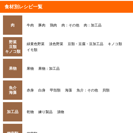
食材別レシピ一覧
肉
牛肉
豚肉
鶏肉
肉：その他
肉：加工品
野菜
緑黄色野菜
淡色野菜
豆類・豆腐・豆加工品
キノコ類
豆類
イモ類
キノコ類
果物
果物
果物：加工品
魚介
赤身
白身
甲殻類
海藻
魚介：その他
貝類
海藻
加工品
乾物
練り製品
漬物