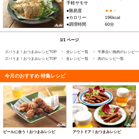
手軽サモサ
●難易度
★
★
★
●カロリー
196kcal
●調理時間
60分
1/1 ページ
ズバうま！おつまみレシピTOP
全レシピ一覧
牛豚合い挽肉のレシピ一
ズバうま！おつまみレシピTOP
全レシピ一覧
肉のレシピ一覧
今月のおすすめ 特集レシピ
ビールに合う！おつまみレシピ
アウトドア！おつまみレシピ