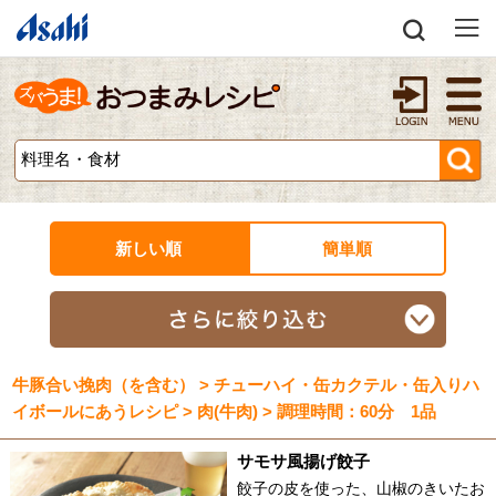
新しい順
簡単順
牛豚合い挽肉（を含む） > チューハイ・缶カクテル・缶入りハ
イボールにあうレシピ > 肉(牛肉) > 調理時間：60分 1品
サモサ風揚げ餃子
餃子の皮を使った、山椒のきいたお