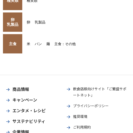
種実類
種実類
卵
卵
乳製品
乳製品
主食
米
パン
麺
主食：その他
商品情報
飲食店様向けサイト「ご繁盛サポ
ートネット」
キャンペーン
プライバシーポリシー
エンタメ・レシピ
推奨環境
サステナビリティ
ご利用規約
企業情報