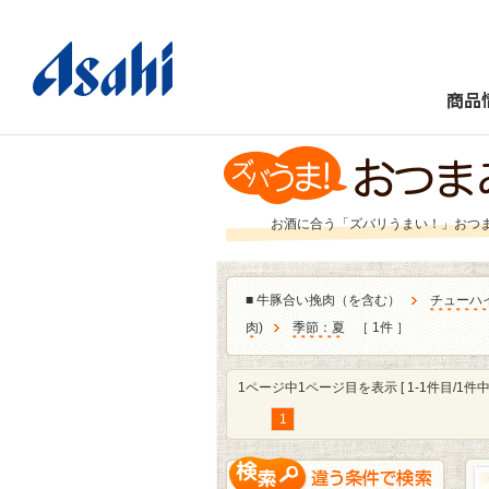
商品
お酒に合う「ズバリうまい！」おつ
■
牛豚合い挽肉（を含む）
チューハ
肉
)
季節：夏
［ 1件 ］
1ページ中1ページ目を表示 [ 1-1件目/1件中 
1