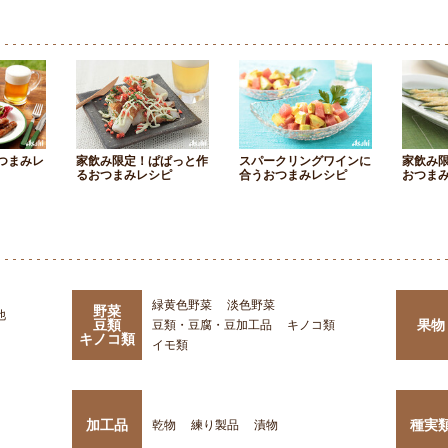
つまみレ
家飲み限定！ぱぱっと作
スパークリングワインに
家飲み
るおつまみレシピ
合うおつまみレシピ
おつま
緑黄色野菜
淡色野菜
野菜
他
豆類
果物
豆類・豆腐・豆加工品
キノコ類
キノコ類
イモ類
加工品
種実
乾物
練り製品
漬物