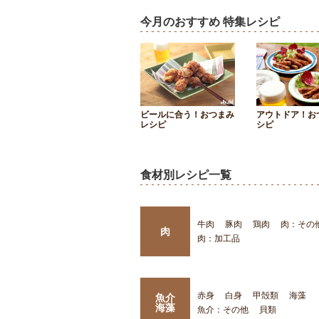
今月のおすすめ 特集レシピ
ビールに合う！おつまみ
アウトドア！お
レシピ
シピ
食材別レシピ一覧
牛肉
豚肉
鶏肉
肉：その
肉
肉：加工品
赤身
白身
甲殻類
海藻
魚介
海藻
魚介：その他
貝類