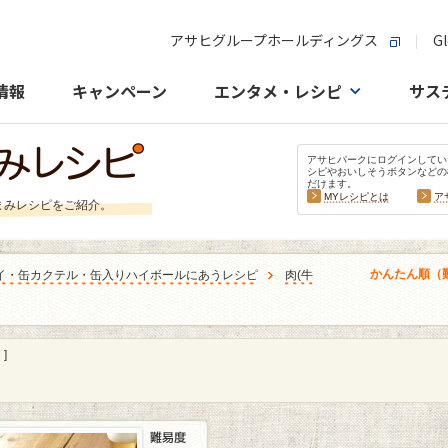
アサヒグループホールディングス
Gl
情報
キャンペーン
エンタメ・レシピ
サス
アサヒパークにログインしてい
シピやおいしそうボタンなどの
だけます。
MYレシピとは
ア
まみレシピをご紹介。
かんたん順（
イ・缶カクテル・缶入りハイボールにあうレシピ
肉
(
牛
]