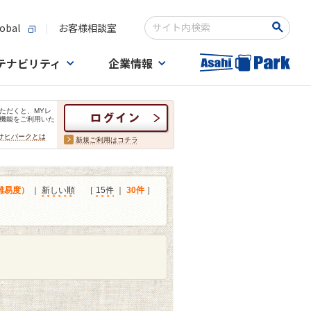
obal
お客様相談室
検索キーワード入力
テナビリティ
企業情報
ただくと、MYレ
機能をご利用いた
サヒパークとは
新規ご利用はコチラ
難易度）
｜
新しい順
［
15件
｜
30件
］