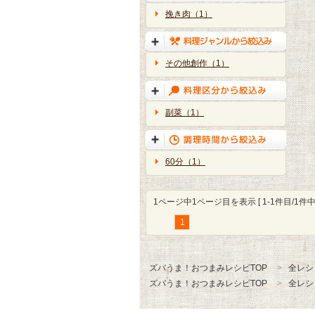
挽き肉（1）
その他創作（1）
副菜（1）
60分（1）
1ページ中1ページ目を表示 [ 1-1件目/1件中 
1
ズバうま！おつまみレシピTOP
全レシ
ズバうま！おつまみレシピTOP
全レシ