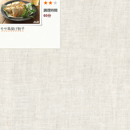
60分
サモサ風揚げ餃子