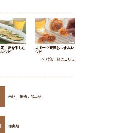
限定！夏を楽しむ
スポーツ観戦おつまみレ
みレシピ
シピ
＞ 特集一覧はこちら
果物
果物：加工品
類
種実類