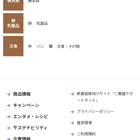
種実類
種実類
卵
卵
乳製品
乳製品
主食
米
パン
麺
主食：その他
商品情報
飲食店様向けサイト「ご繁盛サポ
ートネット」
キャンペーン
プライバシーポリシー
エンタメ・レシピ
推奨環境
サステナビリティ
ご利用規約
企業情報