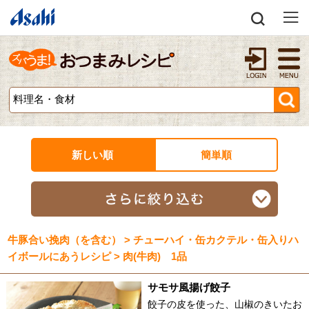
新しい順
簡単順
牛豚合い挽肉（を含む） > チューハイ・缶カクテル・缶入りハ
イボールにあうレシピ > 肉(牛肉) 1品
サモサ風揚げ餃子
餃子の皮を使った、山椒のきいたお