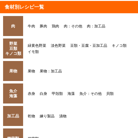
食材別レシピ一覧
肉
牛肉
豚肉
鶏肉
肉：その他
肉：加工品
野菜
緑黄色野菜
淡色野菜
豆類・豆腐・豆加工品
キノコ類
豆類
イモ類
キノコ類
果物
果物
果物：加工品
魚介
赤身
白身
甲殻類
海藻
魚介：その他
貝類
海藻
加工品
乾物
練り製品
漬物