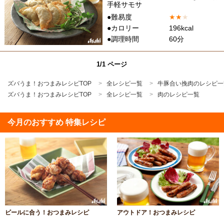
手軽サモサ
●難易度
★
★
★
●カロリー
196kcal
●調理時間
60分
1/1 ページ
ズバうま！おつまみレシピTOP
全レシピ一覧
牛豚合い挽肉のレシピ一
ズバうま！おつまみレシピTOP
全レシピ一覧
肉のレシピ一覧
今月のおすすめ 特集レシピ
ビールに合う！おつまみレシピ
アウトドア！おつまみレシピ