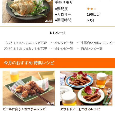
手軽サモサ
●難易度
★
★
★
●カロリー
196kcal
●調理時間
60分
1/1 ページ
ズバうま！おつまみレシピTOP
全レシピ一覧
牛豚合い挽肉のレシピ一
ズバうま！おつまみレシピTOP
全レシピ一覧
肉のレシピ一覧
今月のおすすめ 特集レシピ
ビールに合う！おつまみレシピ
アウトドア！おつまみレシピ