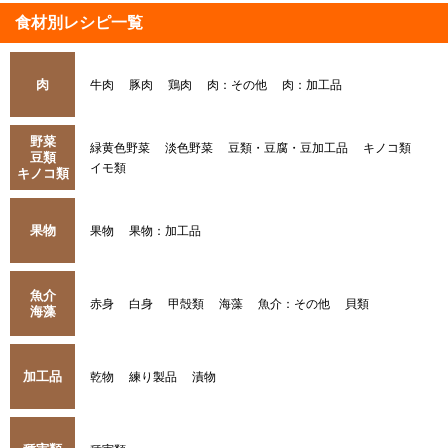
食材別レシピ一覧
肉
牛肉
豚肉
鶏肉
肉：その他
肉：加工品
野菜
緑黄色野菜
淡色野菜
豆類・豆腐・豆加工品
キノコ類
豆類
イモ類
キノコ類
果物
果物
果物：加工品
魚介
赤身
白身
甲殻類
海藻
魚介：その他
貝類
海藻
加工品
乾物
練り製品
漬物