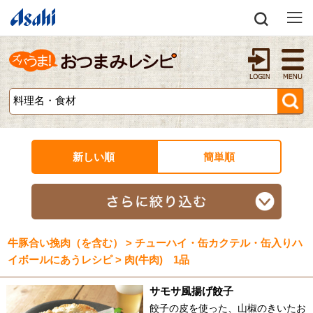
新しい順
簡単順
牛豚合い挽肉（を含む） > チューハイ・缶カクテル・缶入りハ
イボールにあうレシピ > 肉(牛肉) 1品
サモサ風揚げ餃子
餃子の皮を使った、山椒のきいたお