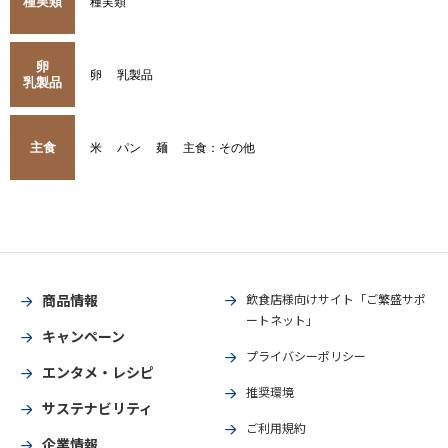
種実類
種実類
卵
卵
乳製品
乳製品
主食
米
パン
麺
主食：その他
商品情報
飲食店様向けサイト「ご繁盛サポ
ートネット」
キャンペーン
プライバシーポリシー
エンタメ・レシピ
推奨環境
サステナビリティ
ご利用規約
企業情報