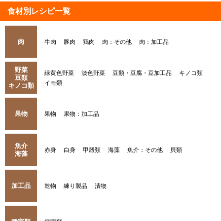
食材別レシピ一覧
肉
牛肉
豚肉
鶏肉
肉：その他
肉：加工品
野菜
緑黄色野菜
淡色野菜
豆類・豆腐・豆加工品
キノコ類
豆類
イモ類
キノコ類
果物
果物
果物：加工品
魚介
赤身
白身
甲殻類
海藻
魚介：その他
貝類
海藻
加工品
乾物
練り製品
漬物