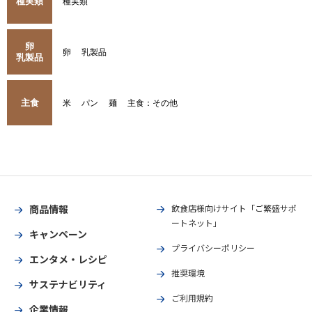
種実類
種実類
卵
卵
乳製品
乳製品
主食
米
パン
麺
主食：その他
商品情報
飲食店様向けサイト「ご繁盛サポ
ートネット」
キャンペーン
プライバシーポリシー
エンタメ・レシピ
推奨環境
サステナビリティ
ご利用規約
企業情報