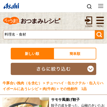
新しい順
簡単順
牛豚合い挽肉（を含む） > チューハイ・缶カクテル・缶入りハ
イボールにあうレシピ > 肉(牛肉) > その他創作 1品
サモサ風揚げ餃子
餃子の皮を使った、山椒のきいたお