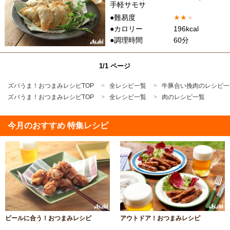
手軽サモサ
●難易度
★
★
★
●カロリー
196kcal
●調理時間
60分
1/1 ページ
ズバうま！おつまみレシピTOP
全レシピ一覧
牛豚合い挽肉のレシピ一
ズバうま！おつまみレシピTOP
全レシピ一覧
肉のレシピ一覧
今月のおすすめ 特集レシピ
ビールに合う！おつまみレシピ
アウトドア！おつまみレシピ