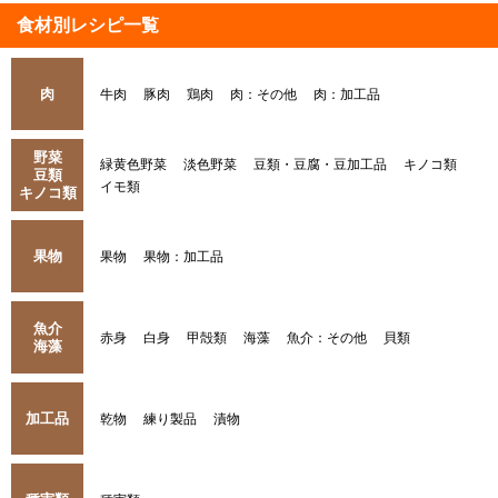
食材別レシピ一覧
肉
牛肉
豚肉
鶏肉
肉：その他
肉：加工品
野菜
緑黄色野菜
淡色野菜
豆類・豆腐・豆加工品
キノコ類
豆類
イモ類
キノコ類
果物
果物
果物：加工品
魚介
赤身
白身
甲殻類
海藻
魚介：その他
貝類
海藻
加工品
乾物
練り製品
漬物