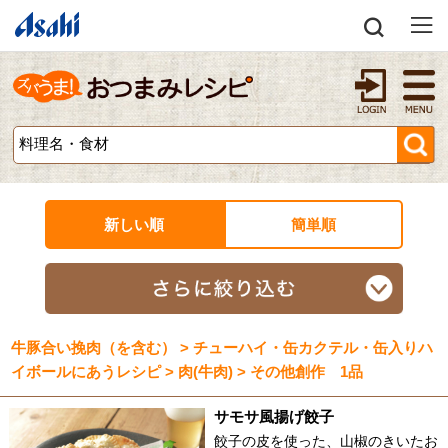
新しい順
簡単順
牛豚合い挽肉（を含む） > チューハイ・缶カクテル・缶入りハ
イボールにあうレシピ > 肉(牛肉) > その他創作 1品
サモサ風揚げ餃子
餃子の皮を使った、山椒のきいたお