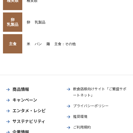
種実類
種実類
卵
卵
乳製品
乳製品
主食
米
パン
麺
主食：その他
商品情報
飲食店様向けサイト「ご繁盛サポ
ートネット」
キャンペーン
プライバシーポリシー
エンタメ・レシピ
推奨環境
サステナビリティ
ご利用規約
企業情報