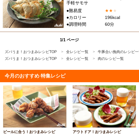
手軽サモサ
●難易度
★
★
★
●カロリー
196kcal
●調理時間
60分
1/1 ページ
ズバうま！おつまみレシピTOP
全レシピ一覧
牛豚合い挽肉のレシピ一
ズバうま！おつまみレシピTOP
全レシピ一覧
肉のレシピ一覧
今月のおすすめ 特集レシピ
ビールに合う！おつまみレシピ
アウトドア！おつまみレシピ