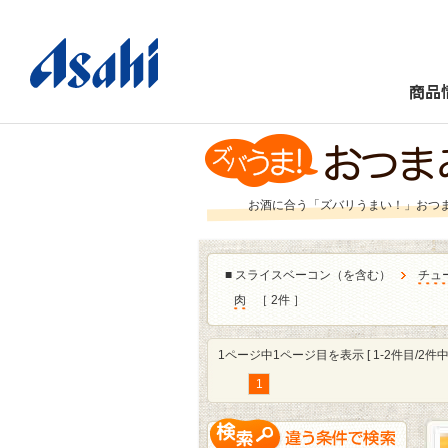
商品
お酒に合う「ズバリうまい！」おつ
■
スライスベーコン（を含む）
チュ
肉
［ 2件 ］
1ページ中1ページ目を表示 [ 1-2件目/2件中 
1