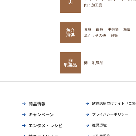
肉
肉：加工品
赤身
白身
甲殻類
海藻
魚介
海藻
魚介：その他
貝類
卵
卵
乳製品
乳製品
商品情報
飲食店様向けサイト「ご繁
キャンペーン
プライバシーポリシー
エンタメ・レシピ
推奨環境
ご利用規約