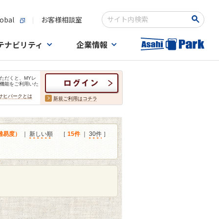
obal
お客様相談室
検索キーワード入力
テナビリティ
企業情報
ただくと、MYレ
機能をご利用いた
サヒパークとは
新規ご利用はコチラ
難易度）
｜
新しい順
［
15件
｜
30件
］