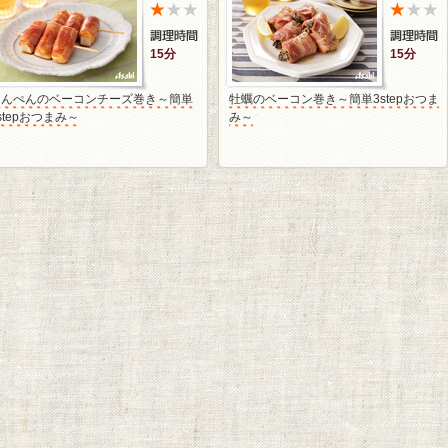
15分
15分
はんぺんのベーコンチーズ巻き～簡単
牡蠣のベーコン巻き～簡単3stepおつま
stepおつまみ～
み～