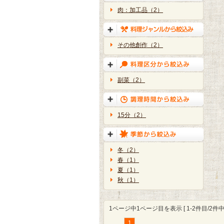
肉：加工品（2）
その他創作（2）
副菜（2）
15分（2）
冬（2）
春（1）
夏（1）
秋（1）
1ページ中1ページ目を表示 [ 1-2件目/2件中 
1