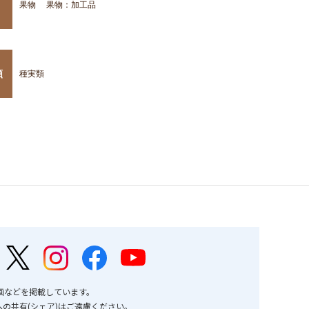
果物
果物：加工品
類
種実類
画などを掲載しています。
の共有(シェア)はご遠慮ください。