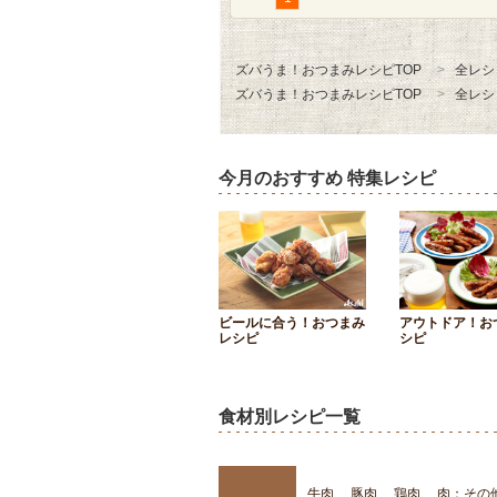
ズバうま！おつまみレシピTOP
全レシ
ズバうま！おつまみレシピTOP
全レシ
今月のおすすめ 特集レシピ
ビールに合う！おつまみ
アウトドア！お
レシピ
シピ
食材別レシピ一覧
牛肉
豚肉
鶏肉
肉：その