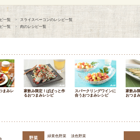
ピ一覧
スライスベーコンのレシピ一覧
ピ一覧
肉のレシピ一覧
つまみレ
家飲み限定！ぱぱっと作
スパークリングワインに
家飲み
るおつまみレシピ
合うおつまみレシピ
おつま
緑黄色野菜
淡色野菜
野菜
他