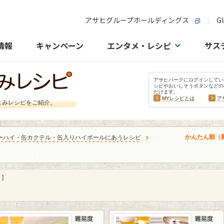
アサヒグループホールディングス
Gl
情報
キャンペーン
エンタメ・レシピ
サス
アサヒパークにログインしてい
シピやおいしそうボタンなどの
だけます。
MYレシピとは
ア
まみレシピをご紹介。
かんたん順（
ーハイ・缶カクテル・缶入りハイボールにあうレシピ
]