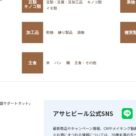
豆類
果物
豆類・豆腐・豆加工品
キノコ類
キノコ類
イモ類
加工品
種実
乾物
練り製品
漬物
主食
米
パン
麺
主食：その他
盛サポートネット」
アサヒビール公式SNS
最新商品やキャンペーン情報、CMやメイキング動
※お酒にまつわる情報については、20歳未満の方へ