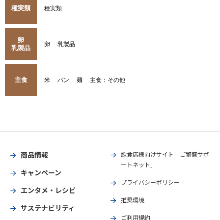
種実類
種実類
卵
卵
乳製品
乳製品
主食
米
パン
麺
主食：その他
商品情報
飲食店様向けサイト「ご繁盛サポ
ートネット」
キャンペーン
プライバシーポリシー
エンタメ・レシピ
推奨環境
サステナビリティ
ご利用規約