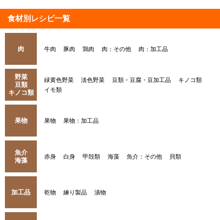
食材別レシピ一覧
肉
牛肉
豚肉
鶏肉
肉：その他
肉：加工品
野菜
緑黄色野菜
淡色野菜
豆類・豆腐・豆加工品
キノコ類
豆類
イモ類
キノコ類
果物
果物
果物：加工品
魚介
赤身
白身
甲殻類
海藻
魚介：その他
貝類
海藻
加工品
乾物
練り製品
漬物