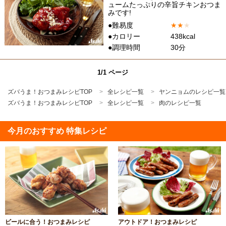
ュームたっぷりの辛旨チキンおつま
みです!
●難易度
★
★
★
●カロリー
438kcal
●調理時間
30分
1/1 ページ
ズバうま！おつまみレシピTOP
全レシピ一覧
ヤンニョムのレシピ一覧
ズバうま！おつまみレシピTOP
全レシピ一覧
肉のレシピ一覧
今月のおすすめ 特集レシピ
ビールに合う！おつまみレシピ
アウトドア！おつまみレシピ