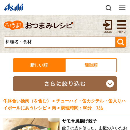
新しい順
簡単順
牛豚合い挽肉（を含む） > チューハイ・缶カクテル・缶入りハ
イボールにあうレシピ > 肉 > 調理時間：60分 1品
サモサ風揚げ餃子
餃子の皮を使った、山椒のきいたお