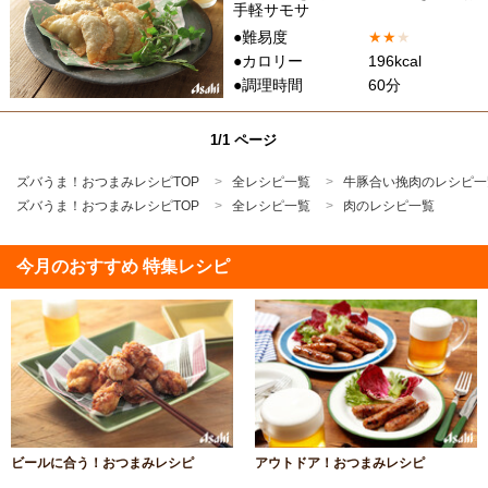
手軽サモサ
●難易度
★
★
★
●カロリー
196kcal
●調理時間
60分
1/1 ページ
ズバうま！おつまみレシピTOP
全レシピ一覧
牛豚合い挽肉のレシピ一
ズバうま！おつまみレシピTOP
全レシピ一覧
肉のレシピ一覧
今月のおすすめ 特集レシピ
ビールに合う！おつまみレシピ
アウトドア！おつまみレシピ