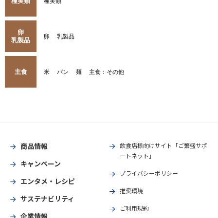
種実類
種実類
卵
卵
乳製品
乳製品
主食
米
パン
麺
主食：その他
商品情報
飲食店様向けサイト「ご繁盛サポ
ートネット」
キャンペーン
プライバシーポリシー
エンタメ・レシピ
推奨環境
サステナビリティ
ご利用規約
企業情報