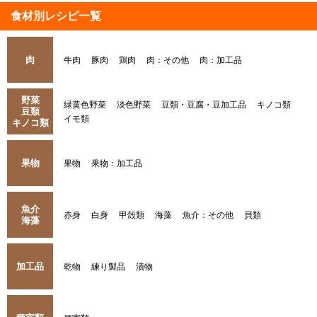
食材別レシピ一覧
肉
牛肉
豚肉
鶏肉
肉：その他
肉：加工品
野菜
緑黄色野菜
淡色野菜
豆類・豆腐・豆加工品
キノコ類
豆類
イモ類
キノコ類
果物
果物
果物：加工品
魚介
赤身
白身
甲殻類
海藻
魚介：その他
貝類
海藻
加工品
乾物
練り製品
漬物