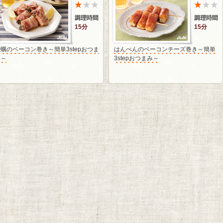
15分
15分
蠣のベーコン巻き～簡単3stepおつま
はんぺんのベーコンチーズ巻き～簡単
み～
3stepおつまみ～