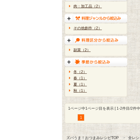
肉：加工品（2）
その他創作（2）
副菜（2）
冬（2）
春（1）
夏（1）
秋（1）
1ページ中1ページ目を表示 [ 1-2件目/2件中 
1
ズバうま！おつまみレシピTOP
全レシ