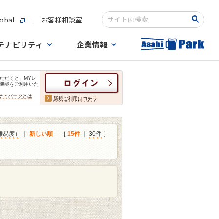
obal
お客様相談室
検索キーワード入力
テナビリティ
企業情報
ただくと、MYレ
機能をご利用いた
サヒパークとは
新規ご利用はコチラ
難易度）
｜
新しい順
［
15件
｜
30件
］