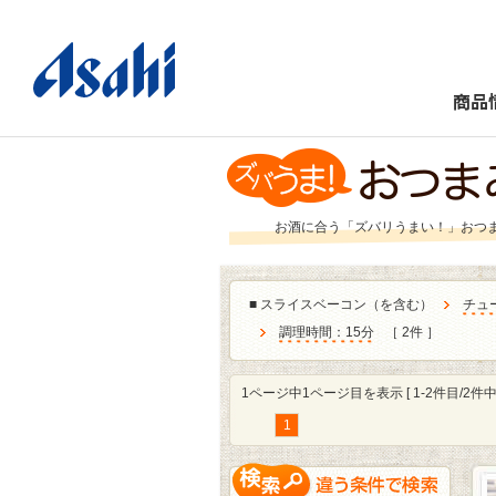
商品
お酒に合う「ズバリうまい！」おつ
■
スライスベーコン（を含む）
チュ
調理時間：15分
［ 2件 ］
1ページ中1ページ目を表示 [ 1-2件目/2件中 
1