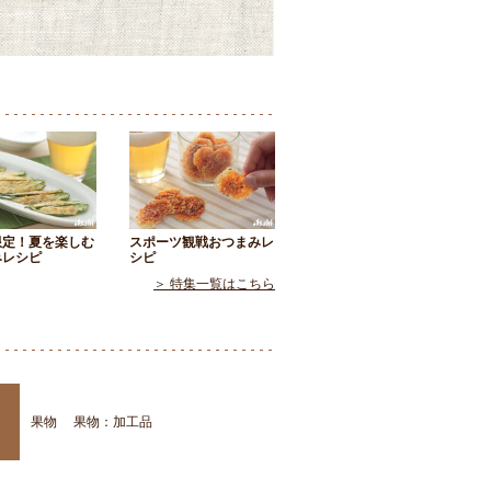
限定！夏を楽しむ
スポーツ観戦おつまみレ
みレシピ
シピ
＞ 特集一覧はこちら
果物
果物：加工品