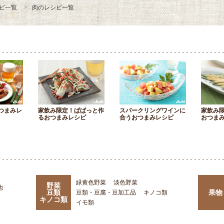
ピ一覧
肉のレシピ一覧
つまみレ
家飲み限定！ぱぱっと作
スパークリングワインに
家飲み
るおつまみレシピ
合うおつまみレシピ
おつま
緑黄色野菜
淡色野菜
野菜
他
豆類
果物
豆類・豆腐・豆加工品
キノコ類
キノコ類
イモ類