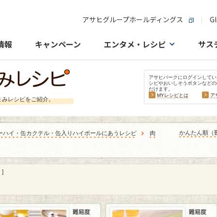
アサヒグループホールディングス
Gl
情報
キャンペーン
エンタメ・レシピ
サス
アサヒパークにログインしてい
シピやおいしそうボタンなどの
だけます。
MYレシピとは
ア
まみレシピをご紹介。
かんたん順（
ーハイ・缶カクテル・缶入りハイボールにあうレシピ
肉
]