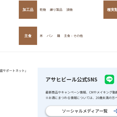
加工品
種実
乾物
練り製品
漬物
主食
米
パン
麺
主食：その他
盛サポートネット」
アサヒビール公式SNS
最新商品やキャンペーン情報、CMやメイキング動
※お酒にまつわる情報については、20歳未満の方へ
ソーシャルメディア一覧