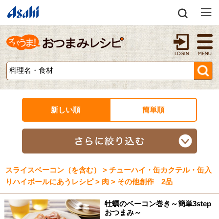
新しい順
簡単順
スライスベーコン（を含む） > チューハイ・缶カクテル・缶入
りハイボールにあうレシピ > 肉 > その他創作 2品
牡蠣のベーコン巻き～簡単3step
おつまみ～