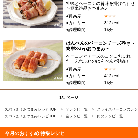
牡蠣とベーコンの旨味を掛け合わせ
た簡単絶品おつまみ♪
●難易度
★
★
★
●カロリー
312kcal
●調理時間
15分
はんぺんのベーコンチーズ巻き～
簡単3stepおつまみ～
ベーコンとチーズのコクに包まれ
た、ふわふわのはんぺんが絶品♪
●難易度
★
★
★
●カロリー
412kcal
●調理時間
15分
1/1 ページ
ズバうま！おつまみレシピTOP
全レシピ一覧
スライスベーコンのレシ
ズバうま！おつまみレシピTOP
全レシピ一覧
肉のレシピ一覧
今月のおすすめ 特集レシピ