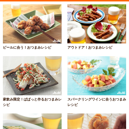
ビールに合う！おつまみレシピ
アウトドア！おつまみレシピ
家飲み限定！ぱぱっと作るおつまみレ
スパークリングワインに合うおつまみ
シピ
レシピ