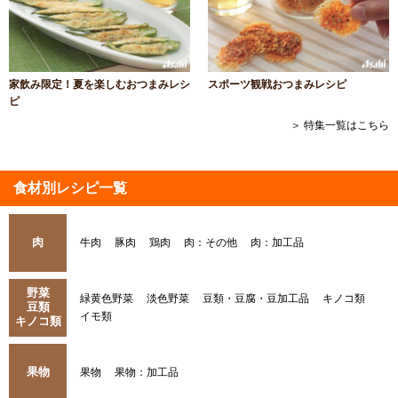
家飲み限定！夏を楽しむおつまみレシ
スポーツ観戦おつまみレシピ
ピ
＞ 特集一覧はこちら
食材別レシピ一覧
肉
牛肉
豚肉
鶏肉
肉：その他
肉：加工品
野菜
緑黄色野菜
淡色野菜
豆類・豆腐・豆加工品
キノコ類
豆類
イモ類
キノコ類
果物
果物
果物：加工品