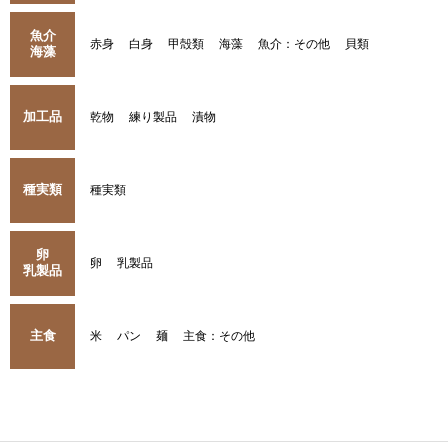
魚介
赤身
白身
甲殻類
海藻
魚介：その他
貝類
海藻
加工品
乾物
練り製品
漬物
種実類
種実類
卵
卵
乳製品
乳製品
主食
米
パン
麺
主食：その他