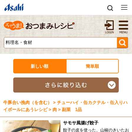
新しい順
簡単順
牛豚合い挽肉（を含む） > チューハイ・缶カクテル・缶入りハ
イボールにあうレシピ > 肉 > 副菜 1品
サモサ風揚げ餃子
餃子の皮を使った、山椒のきいたお