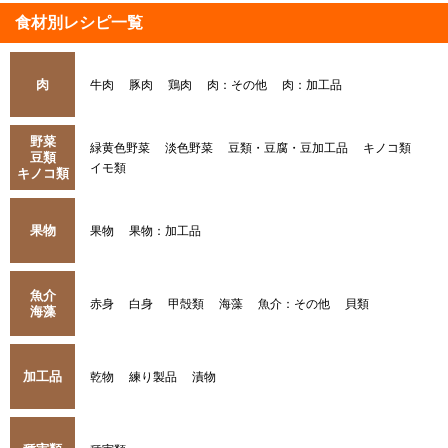
食材別レシピ一覧
肉
牛肉
豚肉
鶏肉
肉：その他
肉：加工品
野菜
緑黄色野菜
淡色野菜
豆類・豆腐・豆加工品
キノコ類
豆類
イモ類
キノコ類
果物
果物
果物：加工品
魚介
赤身
白身
甲殻類
海藻
魚介：その他
貝類
海藻
加工品
乾物
練り製品
漬物