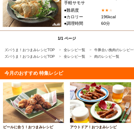
手軽サモサ
●難易度
★
★
★
●カロリー
196kcal
●調理時間
60分
1/1 ページ
ズバうま！おつまみレシピTOP
全レシピ一覧
牛豚合い挽肉のレシピ一
ズバうま！おつまみレシピTOP
全レシピ一覧
肉のレシピ一覧
今月のおすすめ 特集レシピ
ビールに合う！おつまみレシピ
アウトドア！おつまみレシピ