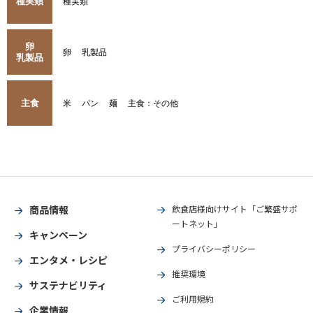
種実類
種実類
卵
卵
乳製品
乳製品
主食
米
パン
麺
主食：その他
商品情報
飲食店様向けサイト「ご繁盛サポ
ートネット」
キャンペーン
プライバシーポリシー
エンタメ・レシピ
推奨環境
サステナビリティ
ご利用規約
企業情報