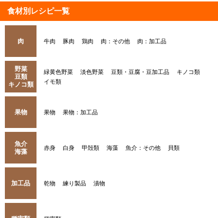
食材別レシピ一覧
肉
牛肉
豚肉
鶏肉
肉：その他
肉：加工品
野菜
緑黄色野菜
淡色野菜
豆類・豆腐・豆加工品
キノコ類
豆類
イモ類
キノコ類
果物
果物
果物：加工品
魚介
赤身
白身
甲殻類
海藻
魚介：その他
貝類
海藻
加工品
乾物
練り製品
漬物