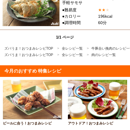
手軽サモサ
●難易度
★
★
★
●カロリー
196kcal
●調理時間
60分
1/1 ページ
ズバうま！おつまみレシピTOP
全レシピ一覧
牛豚合い挽肉のレシピ一
ズバうま！おつまみレシピTOP
全レシピ一覧
肉のレシピ一覧
今月のおすすめ 特集レシピ
ビールに合う！おつまみレシピ
アウトドア！おつまみレシピ