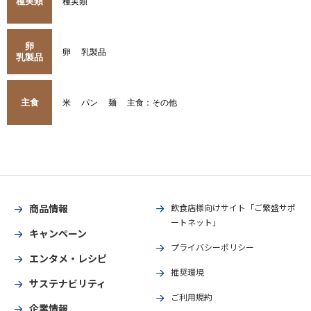
種実類
種実類
卵
卵
乳製品
乳製品
主食
米
パン
麺
主食：その他
商品情報
飲食店様向けサイト「ご繁盛サポ
ートネット」
キャンペーン
プライバシーポリシー
エンタメ・レシピ
推奨環境
サステナビリティ
ご利用規約
企業情報