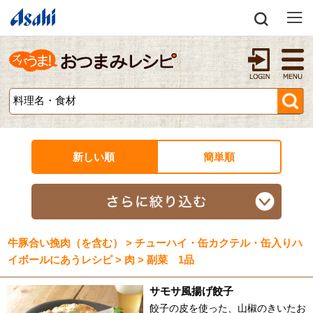
新しい順
簡単順
牛豚合い挽肉（を含む） > チューハイ・缶カクテル・缶入りハ
イボールにあうレシピ > 肉 > 副菜 1品
サモサ風揚げ餃子
餃子の皮を使った、山椒のきいたお