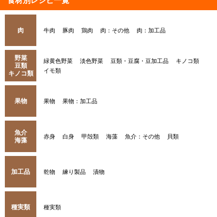
食材別レシピ一覧
肉
牛肉
豚肉
鶏肉
肉：その他
肉：加工品
野菜
緑黄色野菜
淡色野菜
豆類・豆腐・豆加工品
キノコ類
豆類
イモ類
キノコ類
果物
果物
果物：加工品
魚介
赤身
白身
甲殻類
海藻
魚介：その他
貝類
海藻
加工品
乾物
練り製品
漬物
種実類
種実類