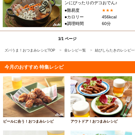
ンにぴったりのデコおでん♪
●難易度
★
★
★
●カロリー
456kcal
●調理時間
60分
1/1 ページ
ズバうま！おつまみレシピTOP
全レシピ一覧
結びしらたきのレシピ一
今月のおすすめ 特集レシピ
ビールに合う！おつまみレシピ
アウトドア！おつまみレシピ