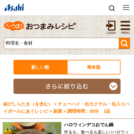
新しい順
簡単順
結びしらたき（を含む） > チューハイ・缶カクテル・缶入りハ
イボールにあうレシピ > 副菜 > 調理時間：60分 1品
ハロウィンデコおでん鍋
作るも、食べるも楽しい♪ハロウィ