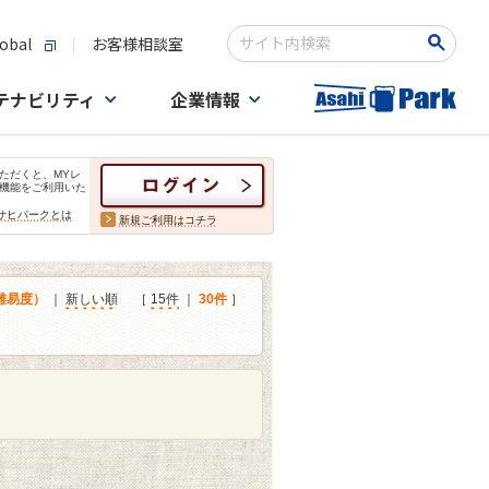
obal
お客様相談室
検索キーワード入力
テナビリティ
企業情報
ただくと、MYレ
機能をご利用いた
サヒパークとは
新規ご利用はコチラ
難易度）
｜
新しい順
［
15件
｜
30件
］