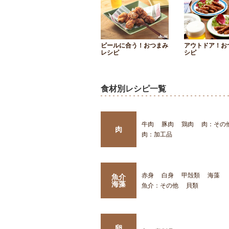
ビールに合う！おつまみ
アウトドア！お
レシピ
シピ
食材別レシピ一覧
牛肉
豚肉
鶏肉
肉：その
肉
肉：加工品
赤身
白身
甲殻類
海藻
魚介
海藻
魚介：その他
貝類
卵