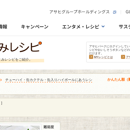
アサヒグループホールディングス
Gl
情報
キャンペーン
エンタメ・レシピ
サス
アサヒパークにログインしてい
シピやおいしそうボタンなどの
だけます。
MYレシピとは
ア
まみレシピをご紹介。
かんたん順（
チューハイ・缶カクテル・缶入りハイボールにあうレシ
]