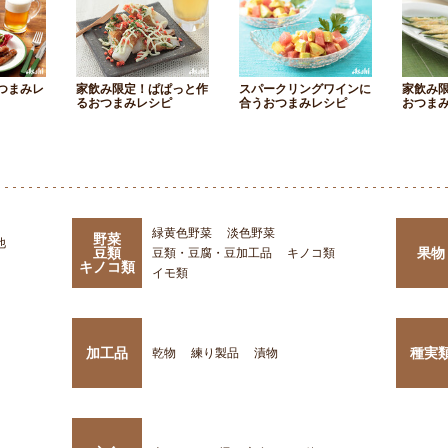
つまみレ
家飲み限定！ぱぱっと作
スパークリングワインに
家飲み
るおつまみレシピ
合うおつまみレシピ
おつま
緑黄色野菜
淡色野菜
野菜
他
豆類
果物
豆類・豆腐・豆加工品
キノコ類
キノコ類
イモ類
加工品
種実
乾物
練り製品
漬物