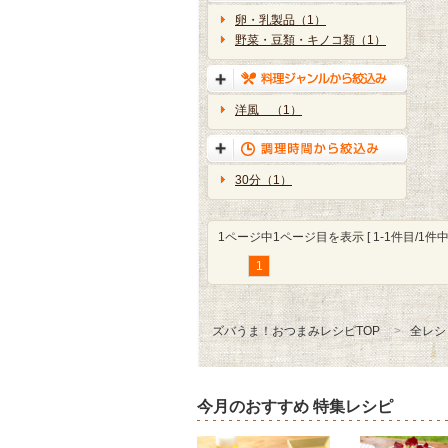
卵・乳製品（1）
野菜・豆類・キノコ類（1）
洋風 （1）
30分（1）
1ページ中1ページ目を表示 [ 1-1件目/1件中 
1
ズバうま！おつまみレシピTOP
全レシ
今月のおすすめ 特集レシピ