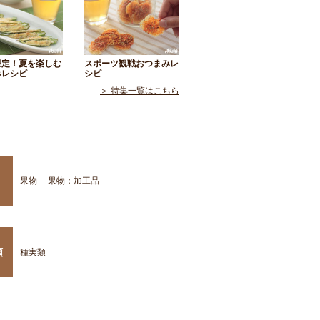
限定！夏を楽しむ
スポーツ観戦おつまみレ
みレシピ
シピ
＞ 特集一覧はこちら
果物
果物：加工品
類
種実類