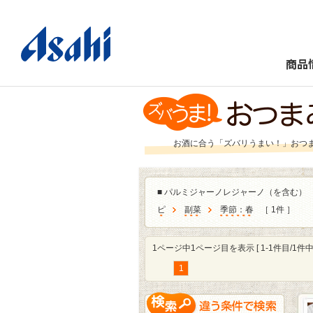
商品
お酒に合う「ズバリうまい！」おつ
■
パルミジャーノレジャーノ（を含む）
ピ
副菜
季節：春
［ 1件 ］
1ページ中1ページ目を表示 [ 1-1件目/1件中 
1