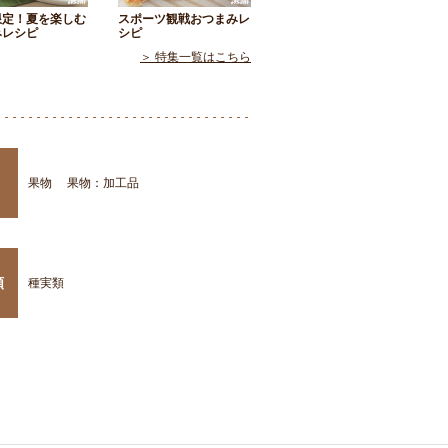
限定！夏を楽しむ
スポーツ観戦おつまみレ
みレシピ
シピ
＞ 特集一覧はこちら
果物
果物：加工品
類
種実類