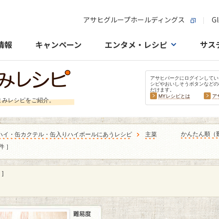
アサヒグループホールディングス
Gl
情報
キャンペーン
エンタメ・レシピ
サス
アサヒパークにログインしてい
シピやおいしそうボタンなどの
だけます。
MYレシピとは
ア
まみレシピをご紹介。
かんたん順（
ハイ・缶カクテル・缶入りハイボールにあうレシピ
主菜
件 ］
]