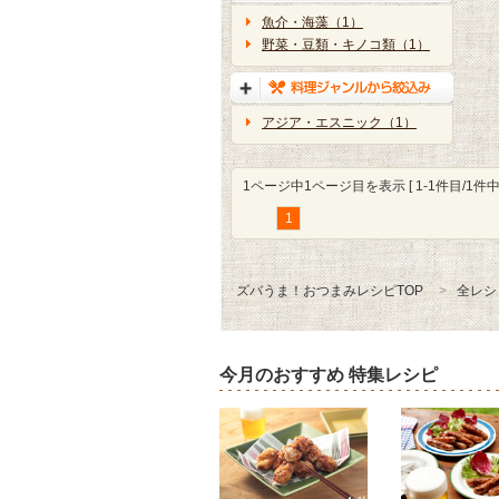
魚介・海藻（1）
野菜・豆類・キノコ類（1）
アジア・エスニック（1）
1ページ中1ページ目を表示 [ 1-1件目/1件中 
1
ズバうま！おつまみレシピTOP
全レシ
今月のおすすめ 特集レシピ