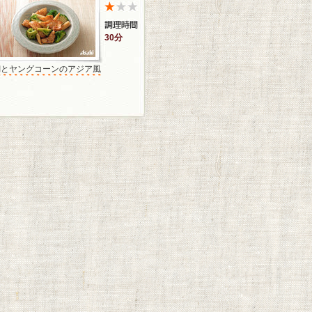
30分
鯛とヤングコーンのアジア風