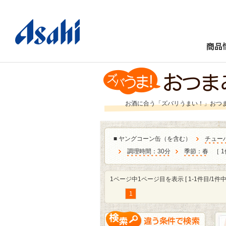
商品
お酒に合う「ズバリうまい！」おつ
■
ヤングコーン缶（を含む）
チュー
調理時間：30分
季節：春
［ 1
1ページ中1ページ目を表示 [ 1-1件目/1件中 
1