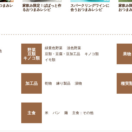
つまみレ
家飲み限定！ぱぱっと作
スパークリングワインに
家飲み
るおつまみレシピ
合うおつまみレシピ
おつま
緑黄色野菜
淡色野菜
野菜
他
豆類
果物
豆類・豆腐・豆加工品
キノコ類
キノコ類
イモ類
加工品
種実
乾物
練り製品
漬物
主食
米
パン
麺
主食：その他