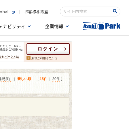
obal
お客様相談室
検索キーワード入力
テナビリティ
企業情報
ただくと、MYレ
機能をご利用いた
サヒパークとは
新規ご利用はコチラ
難易度）
｜
新しい順
［
15件
｜
30件
］