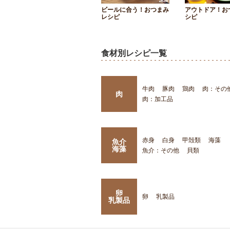
ビールに合う！おつまみ
アウトドア！お
レシピ
シピ
食材別レシピ一覧
牛肉
豚肉
鶏肉
肉：その
肉
肉：加工品
赤身
白身
甲殻類
海藻
魚介
海藻
魚介：その他
貝類
卵
卵
乳製品
乳製品