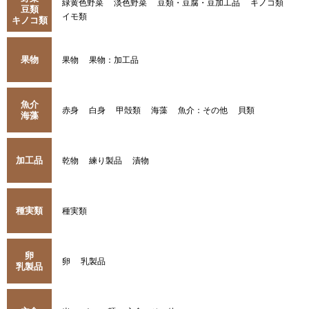
緑黄色野菜
淡色野菜
豆類・豆腐・豆加工品
キノコ類
豆類
イモ類
キノコ類
果物
果物
果物：加工品
魚介
赤身
白身
甲殻類
海藻
魚介：その他
貝類
海藻
加工品
乾物
練り製品
漬物
種実類
種実類
卵
卵
乳製品
乳製品