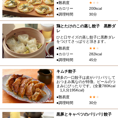
●難易度
★
★
★
●カロリー
200kcal
●調理時間
30分
鶏とたけのこの蒸し餃子 黒酢ダ
レ
ひと口サイズの蒸し餃子に黒酢ダレ
をつけてさっぱりと頂きます。
●難易度
★
★
★
●カロリー
282kcal
●調理時間
45分
キムチ餃子
博多の一口餃子は皮がパリパリして
おつまみ風なのが特徴。ビールのつ
まみにぴったりです。(全量780Kcal
1人分195Kcal)
●難易度
★
★
★
●調理時間
30分
黒豚とキャベツのパリパリ餃子