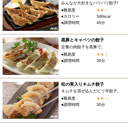
みんなが大好きなパリパリ餃子!
●難易度
★
★
★
●カロリー
346kcal
●調理時間
45分
黒豚とキャベツの餃子
定番の肉餃子を黒豚で。
●難易度
★
★
★
●調理時間
30分
松の実入りキムチ餃子
キムチを混ぜ込んだピリ辛餃子。
●難易度
★
★
★
●調理時間
30分