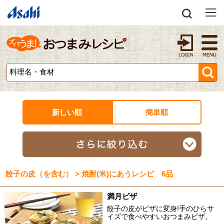
新しい順
簡単順
餃子の皮（を含む） > 焼酎(米)にあうレシピ 6品
満月ピザ
餃子の皮がピザに変身!手のひらサ
イズで食べやすいおつまみピザ。