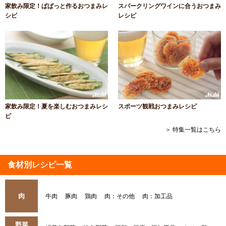
家飲み限定！ぱぱっと作るおつまみレ
スパークリングワインに合うおつまみ
シピ
レシピ
家飲み限定！夏を楽しむおつまみレシ
スポーツ観戦おつまみレシピ
ピ
＞ 特集一覧はこちら
食材別レシピ一覧
肉
牛肉
豚肉
鶏肉
肉：その他
肉：加工品
野菜