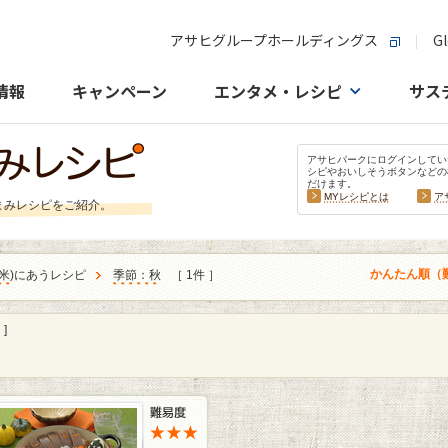
アサヒグループホールディングス
Gl
情報
キャンペーン
エンタメ・レシピ
サス
アサヒパークにログインしてい
シピやおいしそうボタンなどの
だけます。
MYレシピとは
ア
まみレシピをご紹介。
かんたん順（
米
)にあうレシピ
季節：秋
［ 1件 ］
]