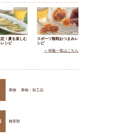
限定！夏を楽しむ
スポーツ観戦おつまみレ
みレシピ
シピ
＞ 特集一覧はこちら
果物
果物：加工品
類
種実類