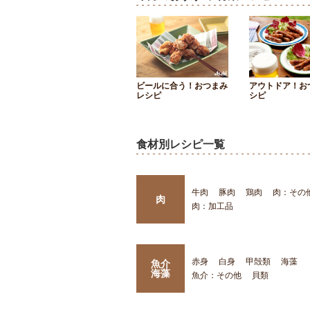
ビールに合う！おつまみ
アウトドア！お
レシピ
シピ
食材別レシピ一覧
牛肉
豚肉
鶏肉
肉：その
肉
肉：加工品
赤身
白身
甲殻類
海藻
魚介
海藻
魚介：その他
貝類