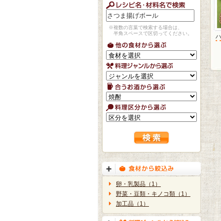
※複数の言葉で検索する場合は、
半角スペースで区切ってください。
卵・乳製品（1）
野菜・豆類・キノコ類（1）
加工品（1）