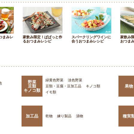
つまみレ
家飲み限定！ぱぱっと作
スパークリングワインに
家飲み
るおつまみレシピ
合うおつまみレシピ
おつま
緑黄色野菜
淡色野菜
野菜
他
豆類
果物
豆類・豆腐・豆加工品
キノコ類
キノコ類
イモ類
加工品
種実
乾物
練り製品
漬物