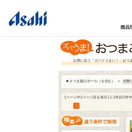
商品
お酒に合う「ズバリうまい！」おつ
■
さつま揚げボール（を含む）
焼酎
(
1ページ中1ページ目を表示 [ 1-1件目/1件中 
1