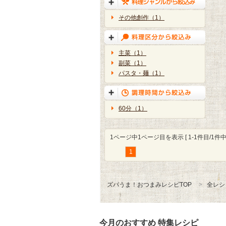
その他創作（1）
主菜（1）
副菜（1）
パスタ・麺（1）
60分（1）
1ページ中1ページ目を表示 [ 1-1件目/1件中 
1
ズバうま！おつまみレシピTOP
全レシ
今月のおすすめ 特集レシピ