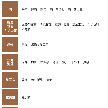
肉
牛肉
豚肉
鶏肉
肉：その他
肉：加工品
野菜
緑黄色野菜
淡色野菜
豆類・豆腐・豆加工品
キノコ類
豆類
イモ類
キノコ類
果物
果物
果物：加工品
魚介
赤身
白身
甲殻類
海藻
魚介：その他
貝類
海藻
加工品
乾物
練り製品
漬物
種実類
種実類