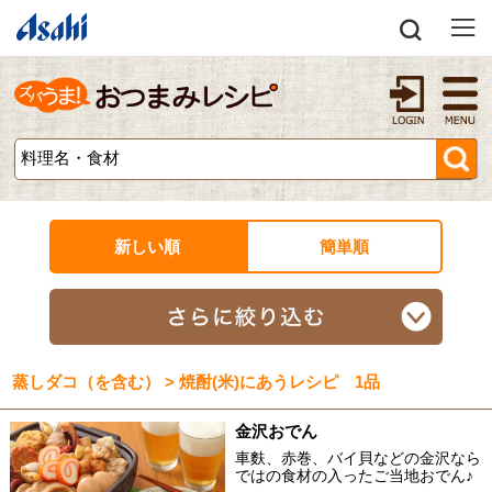
新しい順
簡単順
蒸しダコ（を含む） > 焼酎(米)にあうレシピ 1品
金沢おでん
車麩、赤巻、バイ貝などの金沢なら
ではの食材の入ったご当地おでん♪