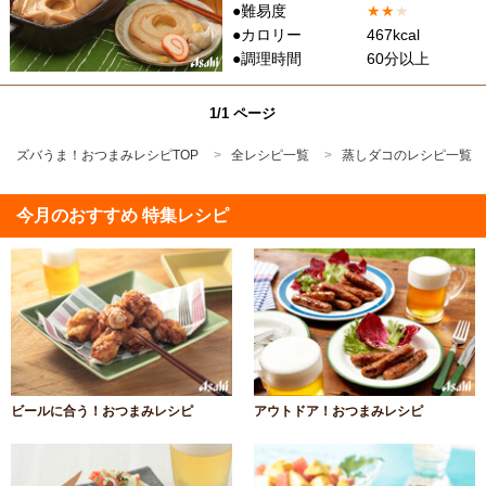
●難易度
★
★
★
●カロリー
467kcal
●調理時間
60分以上
1/1 ページ
ズバうま！おつまみレシピTOP
全レシピ一覧
蒸しダコのレシピ一覧
今月のおすすめ 特集レシピ
ビールに合う！おつまみレシピ
アウトドア！おつまみレシピ