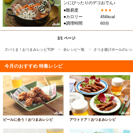
ンにぴったりのデコおでん♪
●難易度
★
★
★
●カロリー
456kcal
●調理時間
60分
1/1 ページ
ズバうま！おつまみレシピTOP
全レシピ一覧
さつま揚げボールのレシ
今月のおすすめ 特集レシピ
ビールに合う！おつまみレシピ
アウトドア！おつまみレシピ