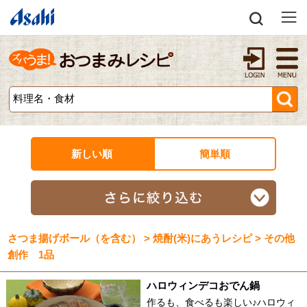
新しい順
簡単順
さつま揚げボール（を含む） > 焼酎(米)にあうレシピ > その他
創作 1品
ハロウィンデコおでん鍋
作るも、食べるも楽しい♪ハロウィ