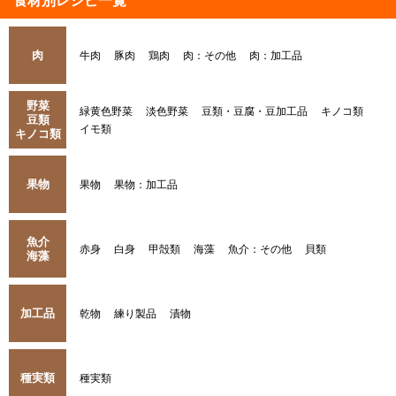
食材別レシピ一覧
肉
牛肉
豚肉
鶏肉
肉：その他
肉：加工品
野菜
緑黄色野菜
淡色野菜
豆類・豆腐・豆加工品
キノコ類
豆類
イモ類
キノコ類
果物
果物
果物：加工品
魚介
赤身
白身
甲殻類
海藻
魚介：その他
貝類
海藻
加工品
乾物
練り製品
漬物
種実類
種実類