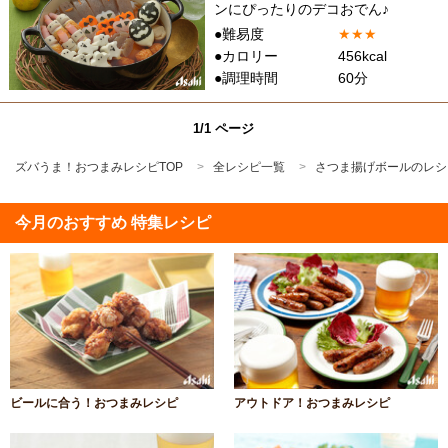
ンにぴったりのデコおでん♪
●難易度
★
★
★
●カロリー
456kcal
●調理時間
60分
1/1 ページ
ズバうま！おつまみレシピTOP
全レシピ一覧
さつま揚げボールのレシ
今月のおすすめ 特集レシピ
ビールに合う！おつまみレシピ
アウトドア！おつまみレシピ