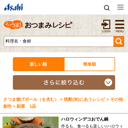
新しい順
簡単順
さつま揚げボール（を含む） > 焼酎(米)にあうレシピ > その他
創作 > 副菜 1品
ハロウィンデコおでん鍋
作るも、食べるも楽しい♪ハロウィ