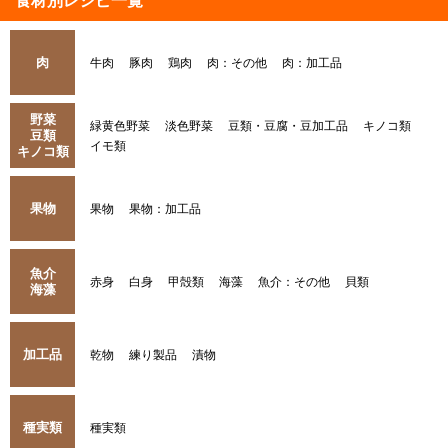
食材別レシピ一覧
肉
牛肉
豚肉
鶏肉
肉：その他
肉：加工品
野菜
緑黄色野菜
淡色野菜
豆類・豆腐・豆加工品
キノコ類
豆類
イモ類
キノコ類
果物
果物
果物：加工品
魚介
赤身
白身
甲殻類
海藻
魚介：その他
貝類
海藻
加工品
乾物
練り製品
漬物
種実類
種実類