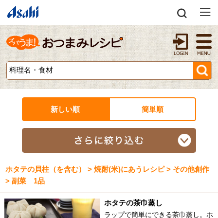
新しい順
簡単順
ホタテの貝柱（を含む） > 焼酎(米)にあうレシピ > その他創作
> 副菜 1品
ホタテの茶巾蒸し
ラップで簡単にできる茶巾蒸し。ホ