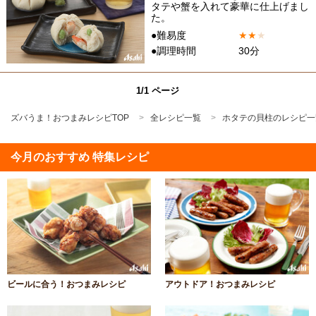
タテや蟹を入れて豪華に仕上げまし
た。
●難易度
★
★
★
●調理時間
30分
1/1 ページ
ズバうま！おつまみレシピTOP
全レシピ一覧
ホタテの貝柱のレシピ一
今月のおすすめ 特集レシピ
ビールに合う！おつまみレシピ
アウトドア！おつまみレシピ