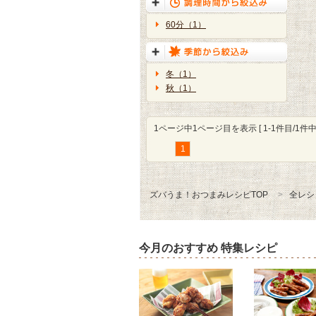
60分（1）
冬（1）
秋（1）
1ページ中1ページ目を表示 [ 1-1件目/1件中 
1
ズバうま！おつまみレシピTOP
全レシ
今月のおすすめ 特集レシピ