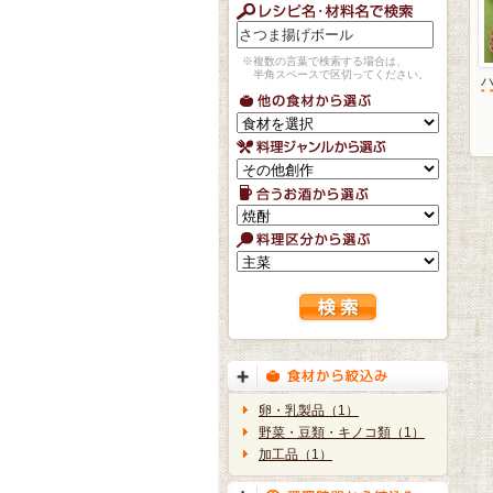
※複数の言葉で検索する場合は、
半角スペースで区切ってください。
卵・乳製品（1）
野菜・豆類・キノコ類（1）
加工品（1）