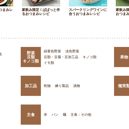
つまみレ
家飲み限定！ぱぱっと作
スパークリングワインに
家飲み
るおつまみレシピ
合うおつまみレシピ
おつま
緑黄色野菜
淡色野菜
野菜
他
豆類
果物
豆類・豆腐・豆加工品
キノコ類
キノコ類
イモ類
加工品
種実
乾物
練り製品
漬物
主食
米
パン
麺
主食：その他