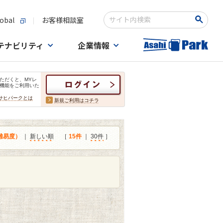
obal
お客様相談室
検索キーワード入力
テナビリティ
企業情報
ただくと、MYレ
機能をご利用いた
サヒパークとは
新規ご利用はコチラ
難易度）
｜
新しい順
［
15件
｜
30件
］