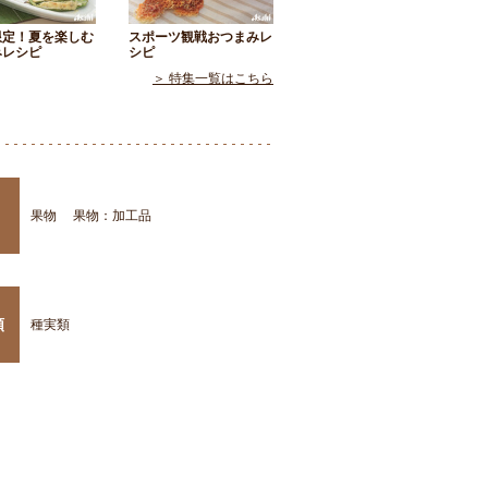
限定！夏を楽しむ
スポーツ観戦おつまみレ
みレシピ
シピ
＞ 特集一覧はこちら
果物
果物：加工品
類
種実類