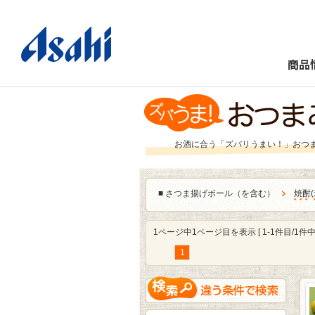
商品
お酒に合う「ズバリうまい！」おつ
■
さつま揚げボール（を含む）
焼酎
(
1ページ中1ページ目を表示 [ 1-1件目/1件中 
1