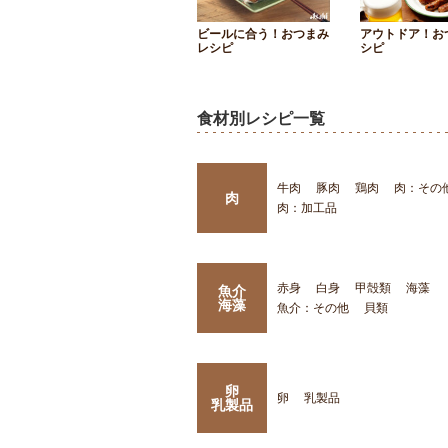
ビールに合う！おつまみ
アウトドア！お
レシピ
シピ
食材別レシピ一覧
牛肉
豚肉
鶏肉
肉：その
肉
肉：加工品
赤身
白身
甲殻類
海藻
魚介
海藻
魚介：その他
貝類
卵
卵
乳製品
乳製品