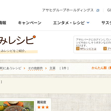
アサヒグループホールディングス
Gl
情報
キャンペーン
エンタメ・レシピ
サス
アサヒパークにログインしてい
シピやおいしそうボタンなどの
だけます。
MYレシピとは
ア
まみレシピをご紹介。
かんたん順（
米
)にあうレシピ
その他創作
主菜
［ 1件 ］
]