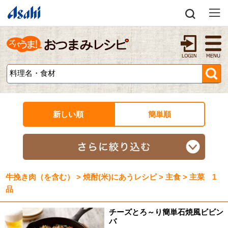
新しい順
簡単順
牛挽き肉（を含む） > 焼酎(米)にあうレシピ > 主食 > 主菜 1
品
チーズとろ～り簡単石焼風ビビン
バ