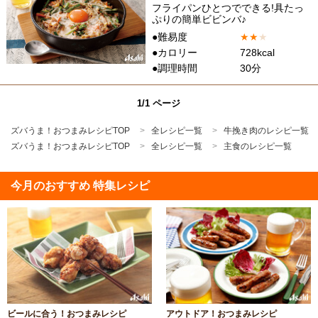
フライパンひとつでできる!具たっ
ぷりの簡単ビビンバ♪
●難易度
★
★
★
●カロリー
728kcal
●調理時間
30分
1/1 ページ
ズバうま！おつまみレシピTOP
全レシピ一覧
牛挽き肉のレシピ一覧
ズバうま！おつまみレシピTOP
全レシピ一覧
主食のレシピ一覧
今月のおすすめ 特集レシピ
ビールに合う！おつまみレシピ
アウトドア！おつまみレシピ