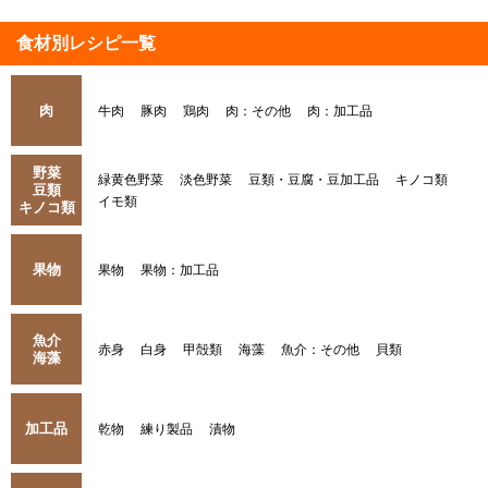
食材別レシピ一覧
肉
牛肉
豚肉
鶏肉
肉：その他
肉：加工品
野菜
緑黄色野菜
淡色野菜
豆類・豆腐・豆加工品
キノコ類
豆類
イモ類
キノコ類
果物
果物
果物：加工品
魚介
赤身
白身
甲殻類
海藻
魚介：その他
貝類
海藻
加工品
乾物
練り製品
漬物