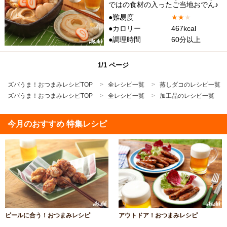
ではの食材の入ったご当地おでん♪
●難易度
★
★
★
●カロリー
467kcal
●調理時間
60分以上
1/1 ページ
ズバうま！おつまみレシピTOP
全レシピ一覧
蒸しダコのレシピ一覧
ズバうま！おつまみレシピTOP
全レシピ一覧
加工品のレシピ一覧
今月のおすすめ 特集レシピ
ビールに合う！おつまみレシピ
アウトドア！おつまみレシピ