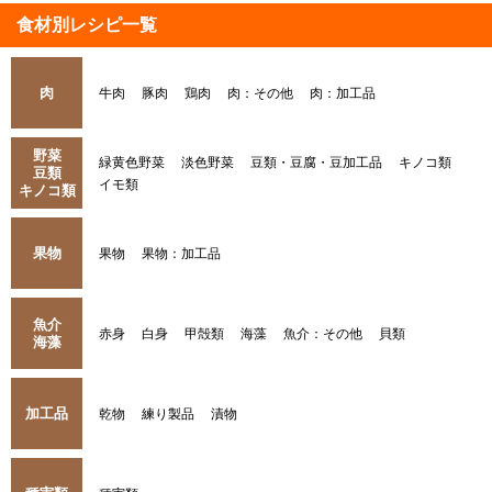
食材別レシピ一覧
肉
牛肉
豚肉
鶏肉
肉：その他
肉：加工品
野菜
緑黄色野菜
淡色野菜
豆類・豆腐・豆加工品
キノコ類
豆類
イモ類
キノコ類
果物
果物
果物：加工品
魚介
赤身
白身
甲殻類
海藻
魚介：その他
貝類
海藻
加工品
乾物
練り製品
漬物