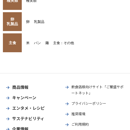
種実類
種実類
卵
卵
乳製品
乳製品
主食
米
パン
麺
主食：その他
商品情報
飲食店様向けサイト「ご繁盛サポ
ートネット」
キャンペーン
プライバシーポリシー
エンタメ・レシピ
推奨環境
サステナビリティ
ご利用規約
企業情報