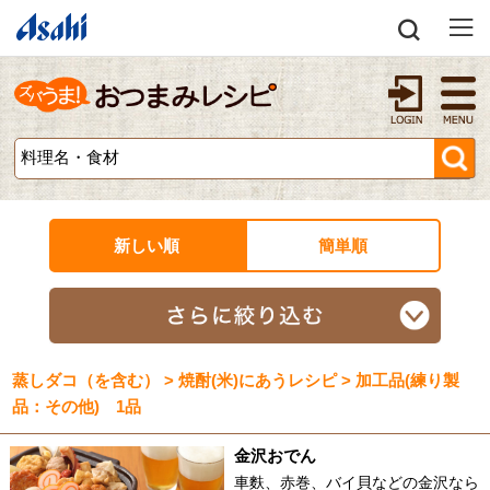
新しい順
簡単順
蒸しダコ（を含む） > 焼酎(米)にあうレシピ > 加工品(練り製
品：その他) 1品
金沢おでん
車麩、赤巻、バイ貝などの金沢なら