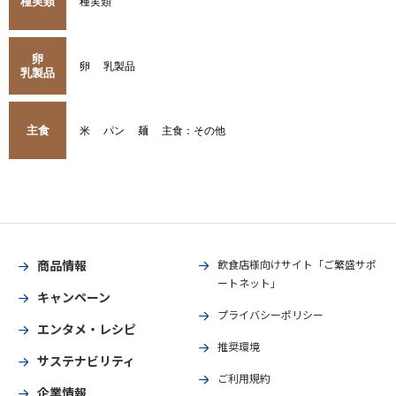
種実類
種実類
卵
卵
乳製品
乳製品
主食
米
パン
麺
主食：その他
商品情報
飲食店様向けサイト「ご繁盛サポ
ートネット」
キャンペーン
プライバシーポリシー
エンタメ・レシピ
推奨環境
サステナビリティ
ご利用規約
企業情報