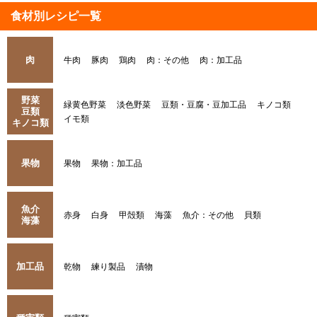
食材別レシピ一覧
肉
牛肉
豚肉
鶏肉
肉：その他
肉：加工品
野菜
緑黄色野菜
淡色野菜
豆類・豆腐・豆加工品
キノコ類
豆類
イモ類
キノコ類
果物
果物
果物：加工品
魚介
赤身
白身
甲殻類
海藻
魚介：その他
貝類
海藻
加工品
乾物
練り製品
漬物