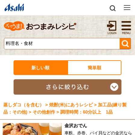
新しい順
簡単順
蒸しダコ（を含む） > 焼酎(米)にあうレシピ > 加工品(練り製
品：その他) > その他創作 > 調理時間：60分以上 1品
金沢おでん
車麩、赤巻、バイ貝などの金沢なら