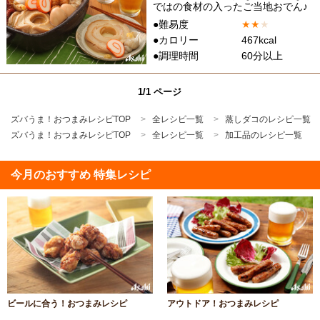
ではの食材の入ったご当地おでん♪
●難易度
★
★
★
●カロリー
467kcal
●調理時間
60分以上
1/1 ページ
ズバうま！おつまみレシピTOP
全レシピ一覧
蒸しダコのレシピ一覧
ズバうま！おつまみレシピTOP
全レシピ一覧
加工品のレシピ一覧
今月のおすすめ 特集レシピ
ビールに合う！おつまみレシピ
アウトドア！おつまみレシピ