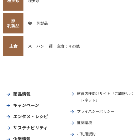
種実類
種実類
卵
卵
乳製品
乳製品
主食
米
パン
麺
主食：その他
商品情報
飲食店様向けサイト「ご繁盛サポ
ートネット」
キャンペーン
プライバシーポリシー
エンタメ・レシピ
推奨環境
サステナビリティ
ご利用規約
企業情報