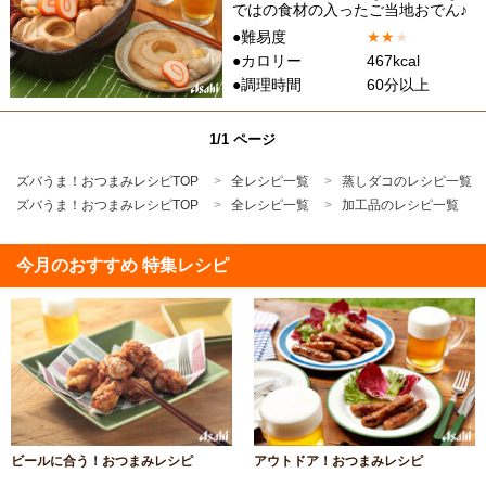
ではの食材の入ったご当地おでん♪
●難易度
★
★
★
●カロリー
467kcal
●調理時間
60分以上
1/1 ページ
ズバうま！おつまみレシピTOP
全レシピ一覧
蒸しダコのレシピ一覧
ズバうま！おつまみレシピTOP
全レシピ一覧
加工品のレシピ一覧
今月のおすすめ 特集レシピ
ビールに合う！おつまみレシピ
アウトドア！おつまみレシピ