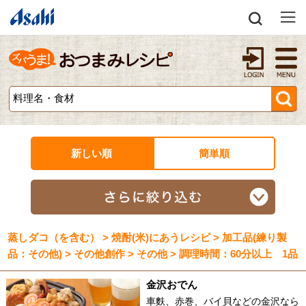
新しい順
簡単順
蒸しダコ（を含む） > 焼酎(米)にあうレシピ > 加工品(練り製
品：その他) > その他創作 > その他 > 調理時間：60分以上 1品
金沢おでん
車麩、赤巻、バイ貝などの金沢なら