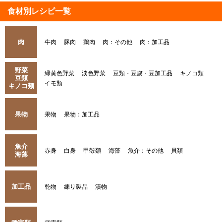
食材別レシピ一覧
肉
牛肉
豚肉
鶏肉
肉：その他
肉：加工品
野菜
緑黄色野菜
淡色野菜
豆類・豆腐・豆加工品
キノコ類
豆類
イモ類
キノコ類
果物
果物
果物：加工品
魚介
赤身
白身
甲殻類
海藻
魚介：その他
貝類
海藻
加工品
乾物
練り製品
漬物