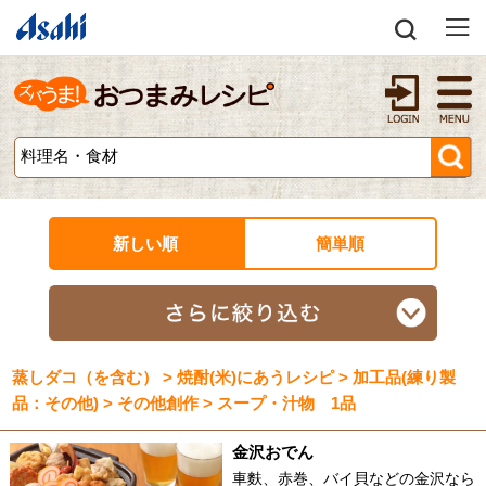
新しい順
簡単順
蒸しダコ（を含む） > 焼酎(米)にあうレシピ > 加工品(練り製
品：その他) > その他創作 > スープ・汁物 1品
金沢おでん
車麩、赤巻、バイ貝などの金沢なら