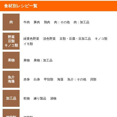
食材別レシピ一覧
肉
牛肉
豚肉
鶏肉
肉：その他
肉：加工品
野菜
緑黄色野菜
淡色野菜
豆類・豆腐・豆加工品
キノコ類
豆類
イモ類
キノコ類
果物
果物
果物：加工品
魚介
赤身
白身
甲殻類
海藻
魚介：その他
貝類
海藻
加工品
乾物
練り製品
漬物