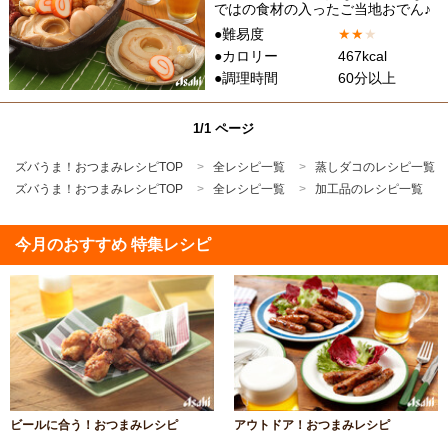
ではの食材の入ったご当地おでん♪
●難易度
★
★
★
●カロリー
467kcal
●調理時間
60分以上
1/1 ページ
ズバうま！おつまみレシピTOP
全レシピ一覧
蒸しダコのレシピ一覧
ズバうま！おつまみレシピTOP
全レシピ一覧
加工品のレシピ一覧
今月のおすすめ 特集レシピ
ビールに合う！おつまみレシピ
アウトドア！おつまみレシピ