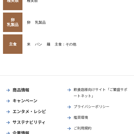
種実類
種実類
卵
卵
乳製品
乳製品
主食
米
パン
麺
主食：その他
商品情報
飲食店様向けサイト「ご繁盛サポ
ートネット」
キャンペーン
プライバシーポリシー
エンタメ・レシピ
推奨環境
サステナビリティ
ご利用規約
企業情報