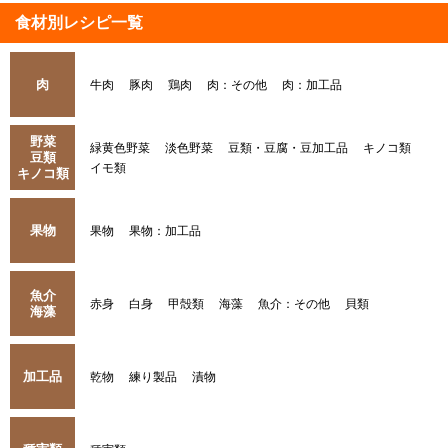
食材別レシピ一覧
肉
牛肉
豚肉
鶏肉
肉：その他
肉：加工品
野菜
緑黄色野菜
淡色野菜
豆類・豆腐・豆加工品
キノコ類
豆類
イモ類
キノコ類
果物
果物
果物：加工品
魚介
赤身
白身
甲殻類
海藻
魚介：その他
貝類
海藻
加工品
乾物
練り製品
漬物