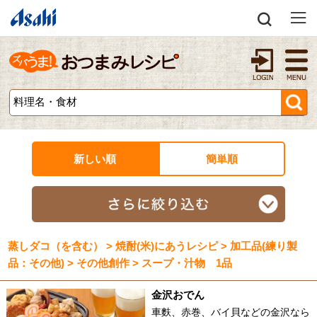
新しい順
簡単順
蒸しダコ（を含む） > 焼酎(米)にあうレシピ > 加工品(練り製
品：その他) > その他創作 > スープ・汁物 1品
金沢おでん
車麩、赤巻、バイ貝などの金沢なら