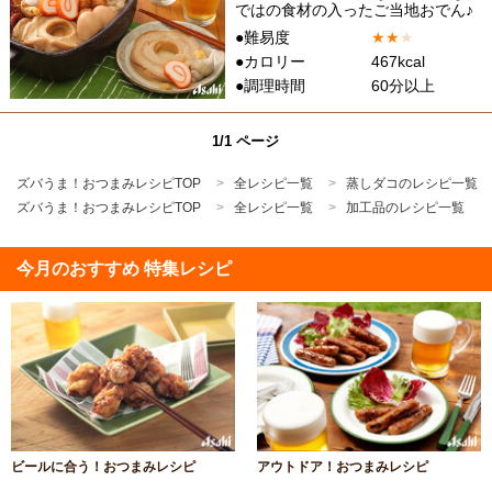
ではの食材の入ったご当地おでん♪
●難易度
★
★
★
●カロリー
467kcal
●調理時間
60分以上
1/1 ページ
ズバうま！おつまみレシピTOP
全レシピ一覧
蒸しダコのレシピ一覧
ズバうま！おつまみレシピTOP
全レシピ一覧
加工品のレシピ一覧
今月のおすすめ 特集レシピ
ビールに合う！おつまみレシピ
アウトドア！おつまみレシピ