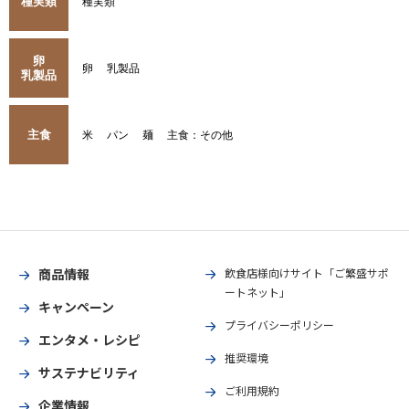
種実類
種実類
卵
卵
乳製品
乳製品
主食
米
パン
麺
主食：その他
商品情報
飲食店様向けサイト「ご繁盛サポ
ートネット」
キャンペーン
プライバシーポリシー
エンタメ・レシピ
推奨環境
サステナビリティ
ご利用規約
企業情報